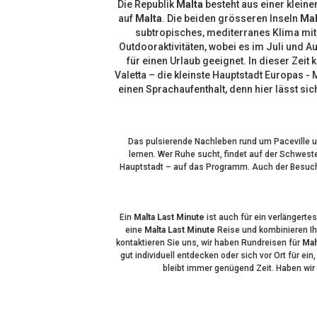
Die Republik
Malta
besteht aus einer kleine
auf
Malta
. Die beiden grösseren Inseln
Mal
subtropisches, mediterranes Klima mit
Outdooraktivitäten, wobei es im Juli und 
für einen Urlaub geeignet. In dieser Zei
Valetta – die kleinste Hauptstadt Europas - 
einen Sprachaufenthalt, denn hier lässt si
Das pulsierende Nachleben rund um Paceville und
lernen. Wer Ruhe sucht, findet auf der Schwes
Hauptstadt – auf das Programm. Auch der Besuch 
Ein
Malta Last Minute
ist auch für ein verlängert
eine
Malta Last Minute
Reise und kombinieren Ihr
kontaktieren Sie uns, wir haben Rundreisen für
Mal
gut individuell entdecken oder sich vor Ort für ei
bleibt immer genügend Zeit. Haben wir 