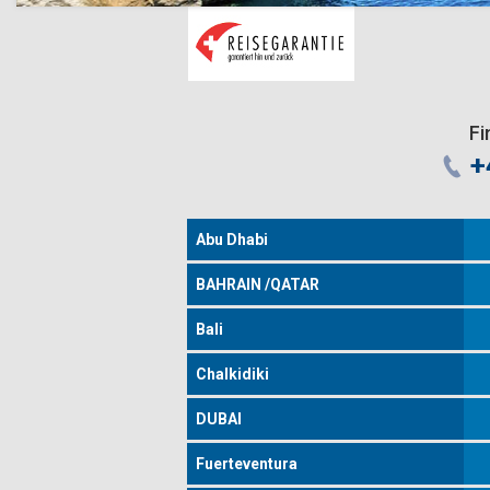
Fi
+
Abu Dhabi
BAHRAIN /QATAR
Bali
Chalkidiki
DUBAI
Fuerteventura