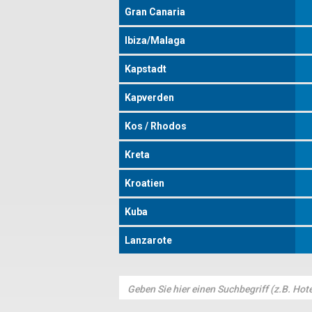
Gran Canaria
Ibiza/Malaga
Kapstadt
Kapverden
Kos / Rhodos
Kreta
Kroatien
Kuba
Lanzarote