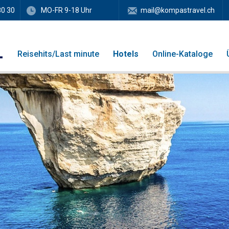
80 30
MO-FR 9-18 Uhr
mail@kompastravel.ch
Reisehits/Last minute
Hotels
Online-Kataloge