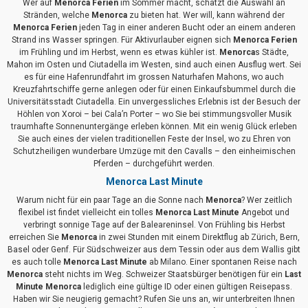
Wer auf
Menorca Ferien
im Sommer macht, schätzt die Auswahl an
Stränden, welche
Menorca
zu bieten hat. Wer will, kann während der
Menorca Ferien
jeden Tag in einer anderen Bucht oder an einem anderen
Strand ins Wasser springen. Für Aktivurlauber eignen sich
Menorca Ferien
im Frühling und im Herbst, wenn es etwas kühler ist.
Menorca
s Städte,
Mahon im Osten und Ciutadella im Westen, sind auch einen Ausflug wert. Sei
es für eine Hafenrundfahrt im grossen Naturhafen Mahons, wo auch
Kreuzfahrtschiffe gerne anlegen oder für einen Einkaufsbummel durch die
Universitätsstadt Ciutadella. Ein unvergessliches Erlebnis ist der Besuch der
Höhlen von Xoroi – bei Cala’n Porter – wo Sie bei stimmungsvoller Musik
traumhafte Sonnenuntergänge erleben können. Mit ein wenig Glück erleben
Sie auch eines der vielen traditionellen Feste der Insel, wo zu Ehren von
Schutzheiligen wunderbare Umzüge mit den Cavalls – den einheimischen
Pferden – durchgeführt werden.
Menorca Last Minute
Warum nicht für ein paar Tage an die Sonne nach
Menorca
? Wer zeitlich
flexibel ist findet vielleicht ein tolles
Menorca Last Minute
Angebot und
verbringt sonnige Tage auf der Baleareninsel. Von Frühling bis Herbst
erreichen Sie
Menorca
in zwei Stunden mit einem Direktflug ab Zürich, Bern,
Basel oder Genf. Für Südschweizer aus dem Tessin oder aus dem Wallis gibt
es auch tolle
Menorca Last Minute
ab Milano. Einer spontanen Reise nach
Menorca
steht nichts im Weg. Schweizer Staatsbürger benötigen für ein
Last
Minute Menorca
lediglich eine gültige ID oder einen gültigen Reisepass.
Haben wir Sie neugierig gemacht? Rufen Sie uns an, wir unterbreiten Ihnen