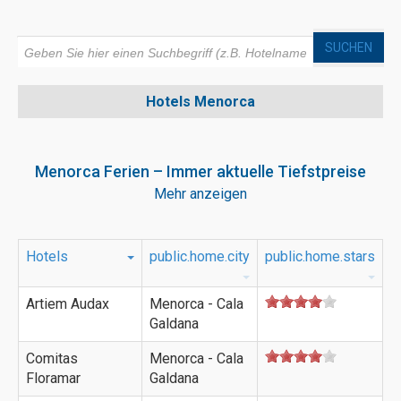
SUCHEN
Hotels
Menorca
Menorca Ferien – Immer aktuelle Tiefstpreise
Mehr anzeigen
Menorca Ferien zu Tiefstpreisen. ☀ 8 Tage ab CHF 877.- ☀
Ob First- oder Last-Minute, bei uns finden Sie immer aktuelle
Angebote zu unschlagbaren Preisen. Kompas Travel ist der
Spezialist für Menorca Ferien. Riesige Auswahl an Hotels ✓
Hotels
public.home.city
public.home.stars
aktuelle Tagespreise ✓ Reisegarantiefonds ✓ Gratis
Beratung ✓
Artiem Audax
Menorca - Cala
Galdana
Comitas
Menorca - Cala
Floramar
Galdana