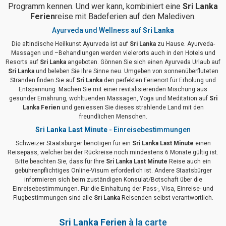
Programm kennen. Und wer kann, kombiniert eine
Sri Lanka
Ferien
reise mit Badeferien auf den Malediven.
Ayurveda und Wellness auf
Sri Lanka
Die altindische Heilkunst Ayurveda ist auf
Sri Lanka
zu Hause. Ayurveda-
Massagen und –Behandlungen werden vielerorts auch in den Hotels und
Resorts auf
Sri Lanka
angeboten. Gönnen Sie sich einen Ayurveda Urlaub auf
Sri Lanka
und beleben Sie Ihre Sinne neu. Umgeben von sonnenüberfluteten
Stränden finden Sie auf
Sri Lanka
den perfekten Ferienort für Erholung und
Entspannung. Machen Sie mit einer revitalisierenden Mischung aus
gesunder Ernährung, wohltuenden Massagen, Yoga und Meditation auf
Sri
Lanka Ferien
und geniessen Sie dieses strahlende Land mit den
freundlichen Menschen.
Sri Lanka Last Minute
- Einreisebestimmungen
Schweizer Staatsbürger benötigen für ein
Sri Lanka Last Minute
einen
Reisepass, welcher bei der Rückreise noch mindestens 6 Monate gültig ist.
Bitte beachten Sie, dass für Ihre
Sri Lanka Last Minute
Reise auch ein
gebührenpflichtiges Online-Visum erforderlich ist. Andere Staatsbürger
informieren sich beim zuständigen Konsulat/Botschaft über die
Einreisebestimmungen. Für die Einhaltung der Pass-, Visa, Einreise- und
Flugbestimmungen sind alle
Sri Lanka
Reisenden selbst verantwortlich.
Sri Lanka Ferien
à la carte