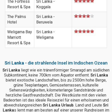
The Fortress
Sri Lanka -
Resort & Spa
Koggala
The Palms
Sri Lanka -
Hotel
Beruwela
Weligama Bay
Sri Lanka -
Marriott
Weligama
Resort & Spa
Sri Lanka
- die strahlende Insel im Indischen Ozean
Sri Lanka
liegt wie ein tränenförmiger Smaragd am südlichen
Subkontinent, keine 700km vom Äquator entfernt.
Sri Lanka
bietet exotische Landschaften, bis zu 2500m hohe Berge,
grüne Teeplantagen, Gemüseterrassen, kulturelle
Sehenswürdigkeiten, kilometerlange Sandstrände und
herzliche Gastfreundschaft. Die Westküste mit den vielen
Badeorten ist das ideale Reiseziel für einen erholsamen und
abwechslungsreichen
Sri Lanka Urlaub
. Land und Leute
Sri
Lanka
s lernt man am besten auf einer unserer Rundreisen im