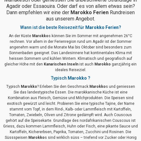
Agadir oder Essaouira. Oder darf es von allem etwas sein?
Dann empfehlen wir eine der
Marokko Ferien
Rundreisen
aus unserem Angebot.
Wann ist die beste Reisezeit für
Marokko Ferien
?
An der Küste
Marokko
s können Sie im Sommer mit angenehmen 26°C
rechnen. Vor allem in der Ferienregion rund um Agadir ist der Sommer
angenehm warm und die Monate Mai bis Oktober sind besonders zum
Sonnenbaden geeignet. Das Landesinnere hat kontinentales Klima mit
heissen Sommern und kühlen Wintern. Klimatisch und geografisch auf
gleicher Höhe mit den
Kanarischen Inseln
ist auch
Marokko
ganzjährig ein
ideales Reiseziel.
Typisch
Marokko
?
Typisch
Marokko
? Erleben Sie den Geschmack
Marokko
s und geniessen
Sie das landestypische Essen. Die marokkanische Küche ist eine
Kombination aus Fleisch, Gemüse und Milchprodukten. Die Speisen sind
exotisch gewürzt und leicht. Probieren Sie eine typische Tajine, der Name
stammt vom Topf, in dem Rind-, Kalb- oder Lammfleisch mit Kartoffeln,
Tomaten, Zwiebeln, Oliven und Zitrone gedämpft wird. Auch Couscous
gehört auf die Speisekarte. Grundlage des nordafrikanischen Couscous ist
Griess, dazu kommen Lammfleisch, Huhn oder Fisch, eine pikante Sauce und
Kartoffeln, Kichererbsen, Paprika, Tomaten, Zucchini und Rosinen. Die
Süssspeisen
Marokko
s sind wirklich süss – triefend vor Zucker oder Honig