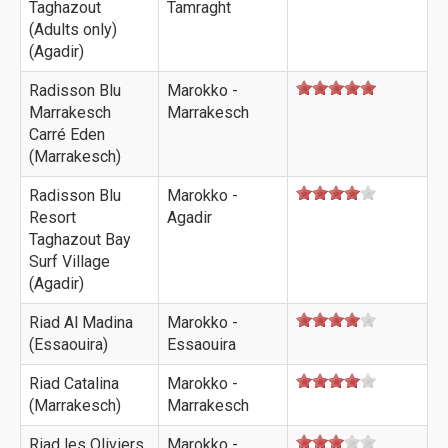
Taghazout
Tamraght
(Adults only)
(Agadir)
Radisson Blu
Marokko -
Marrakesch
Marrakesch
Carré Eden
(Marrakesch)
Radisson Blu
Marokko -
Resort
Agadir
Taghazout Bay
Surf Village
(Agadir)
Riad Al Madina
Marokko -
(Essaouira)
Essaouira
Riad Catalina
Marokko -
(Marrakesch)
Marrakesch
Riad les Oliviers
Marokko -