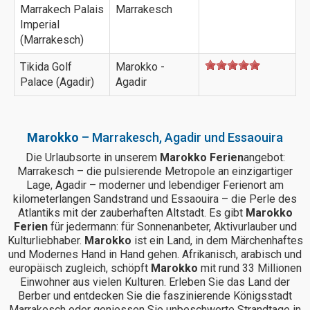
Marrakech Palais
Marrakesch
Imperial
(Marrakesch)
Tikida Golf
Marokko -
Palace (Agadir)
Agadir
Marokko
– Marrakesch, Agadir und Essaouira
Die Urlaubsorte in unserem
Marokko Ferien
angebot:
Marrakesch – die pulsierende Metropole an einzigartiger
Lage, Agadir – moderner und lebendiger Ferienort am
kilometerlangen Sandstrand und Essaouira – die Perle des
Atlantiks mit der zauberhaften Altstadt. Es gibt
Marokko
Ferien
für jedermann: für Sonnenanbeter, Aktivurlauber und
Kulturliebhaber.
Marokko
ist ein Land, in dem Märchenhaftes
und Modernes Hand in Hand gehen. Afrikanisch, arabisch und
europäisch zugleich, schöpft
Marokko
mit rund 33 Millionen
Einwohner aus vielen Kulturen. Erleben Sie das Land der
Berber und entdecken Sie die faszinierende Königsstadt
Marrakesch oder geniessen Sie unbeschwerte Strandtage in