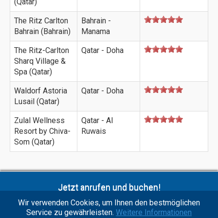
(Qatar)
The Ritz Carlton
Bahrain -
Bahrain (Bahrain)
Manama
The Ritz-Carlton
Qatar - Doha
Sharq Village &
Spa (Qatar)
Waldorf Astoria
Qatar - Doha
Lusail (Qatar)
Zulal Wellness
Qatar - Al
Resort by Chiva-
Ruwais
Som (Qatar)
Jetzt anrufen und buchen!
+41 41 418 80 30
Wir verwenden Cookies, um Ihnen den bestmöglichen
Service zu gewährleisten.
Weitere Informationen
Montag bis Freitag von 9–12h /13:15-18:00h