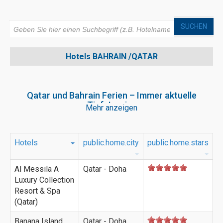
SUCHEN
Hotels
BAHRAIN /QATAR
Qatar und Bahrain Ferien – Immer aktuelle
Tiefstpreise
Mehr anzeigen
Qatar Ferien und Bahrain Ferien zu Tiefstpreisen. ☀ 6 Tage
ab CHF 1191.- ☀ Ob First- oder Last-Minute, bei uns finden
Sie immer aktuelle Angebote zu unschlagbaren Preisen.
Hotels
public.home.city
public.home.stars
Kompas Travel ist der Spezialist für Qatar und Bahrain Ferien.
Riesige Auswahl an Hotels ✓ aktuelle Tagespreise ✓
Al Messila A
Reisegarantiefonds ✓ Gratis Beratung ✓
Qatar - Doha
Luxury Collection
Resort & Spa
(Qatar)
Banana Island
Qatar - Doha