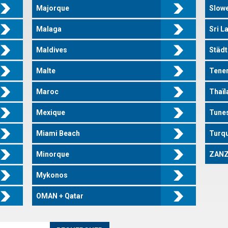
Majorque
Slow
Malaga
Sri L
Maldives
Städt
Malte
Tener
Maroc
Thaïl
Mexique
Tune
Miami Beach
Turqu
Minorque
ZANZ
Mykonos
OMAN + Qatar