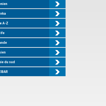
enien
anka
e A-Z
ife
ande
sien
ie du sud
IBAR