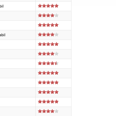
bil
abil