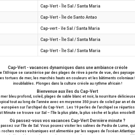
Cap-Vert - Île Sal / Santa Maria
Cap-Vert - Île de Santo Antao
Cap-vert - île Sal / Santa Maria
Cap-Vert - Île Sal / Santa Maria
Cap-Vert - Île Sal / Santa Maria
Cap-Vert
- vacances dynamiques dans une ambiance créole
 de l’Afrique se caractérise par des plages de rêve à perte de vue, des pays
es tortues de mer, les marchés hauts en couleurs et les bâtiments coloniaux
inoubliables. Plonges dans la culture créole au rythme africain !
Bienvenue aux îles du
Cap-Vert
mer bleu profond, soleil, plages de sable blanc et noir, la nourriture délicie
opical tout au long de l’année avec en moyenne 350 jours de soleil par an et d
 européen sur l’archipel du
Cap-Vert
. Les 19 perles de l’archipel se répartis
st Minute
se trouve sur Sal – l’île la plus plate, la plus sèche et la plus ensoleill
Où passez-vous vos vacances
Cap-Vert Dernière minute
?
passez sur l'île de Sal. Vous pouvez visiter les salines de Pedra de Lume, qu
 roches noires volcaniques est alimentée par les vagues de l’océan Atlantique.