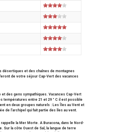
ages désertiques et des chaînes de montagnes
 feront de votre
séjour Cap-Vert
des vacances
use et des gens sympathiques.
Vacances Cap-Vert
es températures entre 21 et 29 ° C il est possible
sent en deux groupes naturels : Les Îles au Vent et
ée de l’archipel qui fait partie des îles au vent.
i rappelle la Mer Morte. A Buracona, dans le Nord-
 Sur la côte Ouest de Sal, la langue de terre