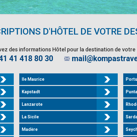
RIPTIONS D'HÔTEL DE VOTRE DE
ez des informations Hôtel pour la destination de votre
41 41 418 80 30
mail@kompastrave
Ile Maurice
Portu
Kapstadt
Punt
Lanzarote
Rhod
La Sicile
Sard
Madère
Seych