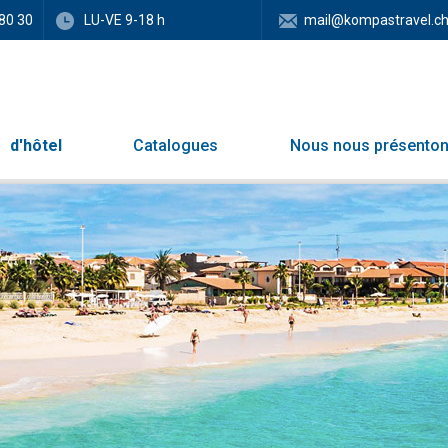
80 30
LU-VE 9-18 h
mail@kompastravel.c
d'hôtel
Catalogues
Nous nous présento