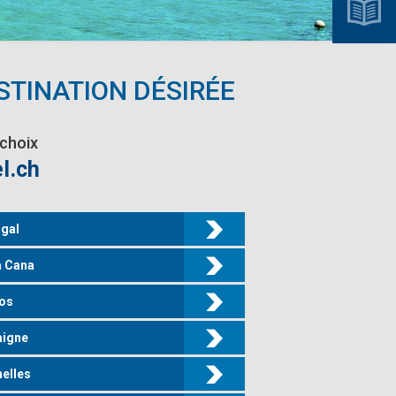
STINATION DÉSIRÉE
 choix
l.ch
gal
a Cana
os
aigne
elles