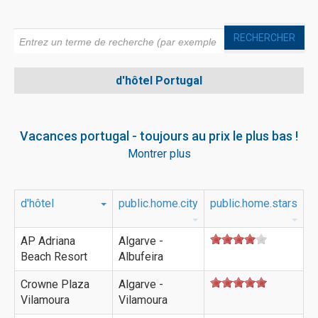
RECHERCHER
d'hôtel
Portugal
Vacances portugal - toujours au prix le plus bas !
Montrer plus
Voyage portugal au prix le plus bas. ☀ 7 jours dès CHF 777.-
☀ Si first ou last minute portugal, chez nous vous trouvez
toujours des offres actuelles à un prix imbattable ! Kompas
Travel est un spécialiste pour les vacances portugal. Un
d'hôtel
public.home.city
public.home.stars
grand choix d'hôtel ✓ prix de jour actuel ✓ consultation
gratuite ✓
AP Adriana
Algarve -
Beach Resort
Albufeira
Crowne Plaza
Algarve -
Vilamoura
Vilamoura