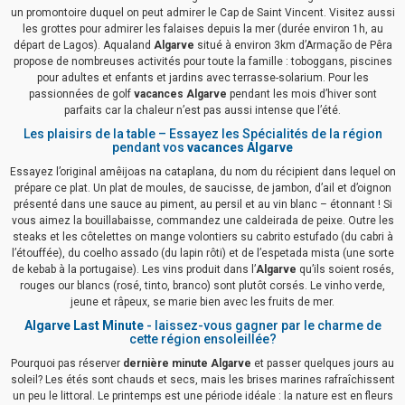
un promontoire duquel on peut admirer le Cap de Saint Vincent. Visitez aussi
les grottes pour admirer les falaises depuis la mer (durée environ 1h, au
départ de Lagos). Aqualand
Algarve
situé à environ 3km d’Armação de Pêra
propose de nombreuses activités pour toute la famille : toboggans, piscines
pour adultes et enfants et jardins avec terrasse-solarium. Pour les
passionnées de golf
vacances Algarve
pendant les mois d’hiver sont
parfaits car la chaleur n’est pas aussi intense que l’été.
Les plaisirs de la table – Essayez les Spécialités de la région
pendant vos
vacances Algarve
Essayez l’original amêijoas na cataplana, du nom du récipient dans lequel on
prépare ce plat. Un plat de moules, de saucisse, de jambon, d’ail et d’oignon
présenté dans une sauce au piment, au persil et au vin blanc – étonnant ! Si
vous aimez la bouillabaisse, commandez une caldeirada de peixe. Outre les
steaks et les côtelettes on mange volontiers su cabrito estufado (du cabri à
l’étouffée), du coelho assado (du lapin rôti) et de l’espetada mista (une sorte
de kebab à la portugaise). Les vins produit dans l’
Algarve
qu’ils soient rosés,
rouges our blancs (rosé, tinto, branco) sont plutôt corsés. Le vinho verde,
jeune et râpeux, se marie bien avec les fruits de mer.
Algarve Last Minute
- laissez-vous gagner par le charme de
cette région ensoleillée?
Pourquoi pas réserver
dernière minute Algarve
et passer quelques jours au
soleil? Les étés sont chauds et secs, mais les brises marines rafraîchissent
un peu le littoral. Le printemps est une période idéale : la nature est en fleurs