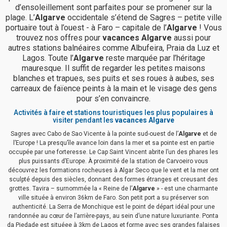
d’ensoleillement sont parfaites pour se promener sur la
plage. L’
Algarve
occidentale s’étend de Sagres – petite ville
portuaire tout à l’ouest - à Faro – capitale de l’
Algarve
! Vous
trouvez nos offres pour
vacances Algarve
aussi pour
autres stations balnéaires comme Albufeira, Praia da Luz et
Lagos. Toute l’
Algarve
reste marquée par l’héritage
mauresque. Il suffit de regarder les petites maisons
blanches et trapues, ses puits et ses roues à aubes, ses
carreaux de faïence peints à la main et le visage des gens
pour s’en convaincre.
Activités à faire et stations touristiques les plus populaires à
visiter pendant les
vacances Algarve
Sagres avec Cabo de Sao Vicente à la pointe sud-ouest de l’
Algarve
et de
l’Europe ! La presqu’île avance loin dans la mer et sa pointe est en partie
occupée par une forteresse. Le Cap Saint Vincent abrite l’un des phares les
plus puissants d’Europe. À proximité de la station de Carvoeiro vous
découvrez les formations rocheuses à Algar Seco que le vent et la mer ont
sculpté depuis des siècles, donnant des formes étranges et creusant des
grottes. Tavira – surnommée la « Reine de l’
Algarve
» - est une charmante
ville située à environ 36km de Faro. Son petit port a su préserver son
authenticité. La Serra de Monchique est le point de départ idéal pour une
randonnée au cœur de l’arrière-pays, au sein d’une nature luxuriante. Ponta
da Piedade est situéee à 3km de Lagos et forme avec ses grandes falaises