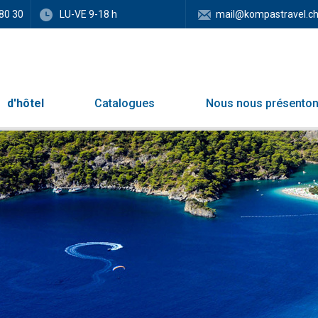
80 30
LU-VE 9-18 h
mail@kompastravel.c
d'hôtel
Catalogues
Nous nous présento