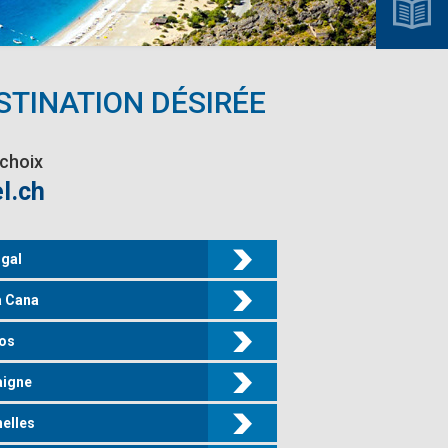
STINATION DÉSIRÉE
 choix
l.ch
gal
a Cana
os
aigne
elles