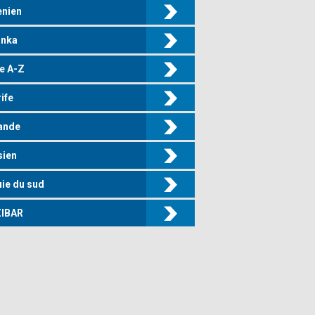
enien
anka
e A-Z
ife
ande
sien
ie du sud
IBAR