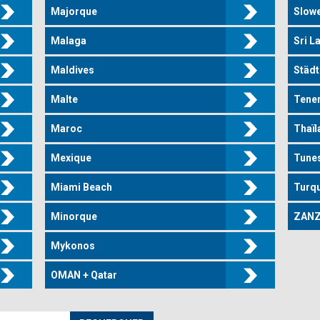
Majorque
Slow
Malaga
Sri L
Maldives
Städt
Malte
Tener
Maroc
Thaïl
Mexique
Tune
Miami Beach
Turqu
Minorque
ZANZ
Mykonos
OMAN + Qatar