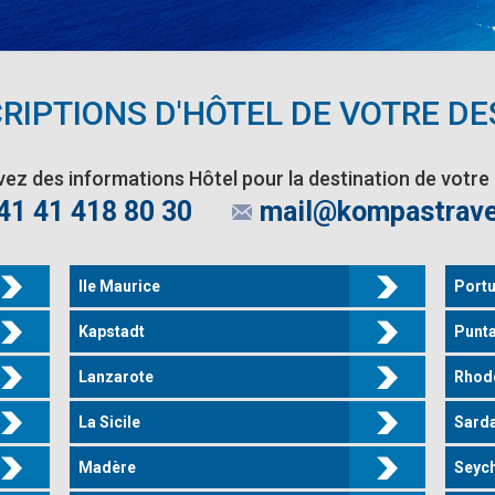
RIPTIONS D'HÔTEL DE VOTRE DE
ez des informations Hôtel pour la destination de votre
41 41 418 80 30
mail@kompastrave
Ile Maurice
Portu
Kapstadt
Punt
Lanzarote
Rhod
La Sicile
Sard
Madère
Seych