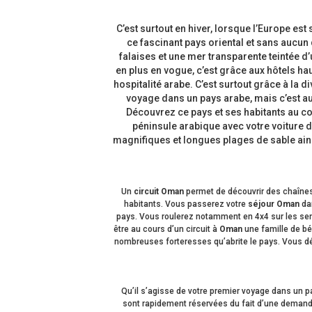
C’est surtout en hiver, lorsque l’Europe est
ce fascinant pays oriental et sans aucu
falaises et une mer transparente teintée d
en plus en vogue, c’est grâce aux hôtels ha
hospitalité arabe. C’est surtout grâce à la d
voyage dans un pays arabe, mais c’est a
Découvrez ce pays et ses habitants au co
péninsule arabique avec votre voiture 
magnifiques et longues plages de sable ains
Un
circuit Oman
permet de découvrir des chaînes
habitants. Vous passerez votre
séjour Oman
dan
pays. Vous roulerez notamment en 4x4 sur les senti
être au cours d’un circuit à
Oman
une famille de bé
nombreuses forteresses qu’abrite le pays. Vous dé
Qu’il s’agisse de votre premier voyage dans un 
sont rapidement réservées du fait d’une demand