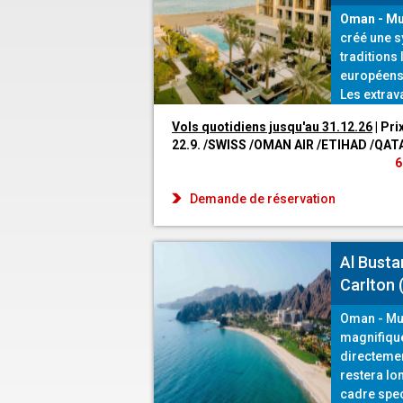
Oman - Mu
créé une s
traditions
européens 
Les extrav
design app
Vols quotidiens jusqu'au 31.12.26
| Pri
une œuvre d
22.9. /SWISS /OMAN AIR /ETIHAD /QAT
référence,
6
Demande de réservation
Al Busta
Carlton
Oman - M
magnifique
directemen
restera l
cadre spec