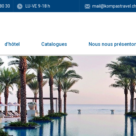
80 30
LU-VE 9-18 h
mail@kompastravel.c
d'hôtel
Catalogues
Nous nous présento