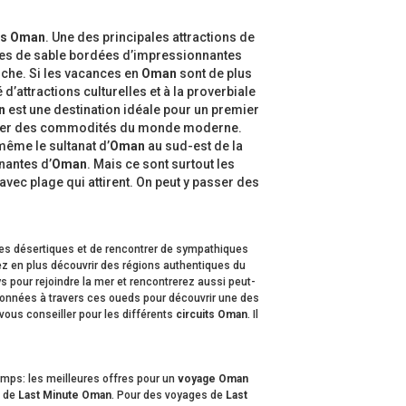
es Oman
. Une des principales attractions de
ages de sable bordées d’impressionnantes
riche. Si les vacances en
Oman
sont de plus
’attractions culturelles et à la proverbiale
n
est une destination idéale pour un premier
éficier des commodités du monde moderne.
ême le sultanat d’
Oman
au sud-est de la
nantes d’
Oman
. Mais ce sont surtout les
vec plage qui attirent. On peut y passer des
es désertiques et de rencontrer de sympathiques
ez en plus découvrir des régions authentiques du
s pour rejoindre la mer et rencontrerez aussi peut-
onnées à travers ces oueds pour découvrir une des
-vous conseiller pour les différents
circuits Oman
. Il
emps: les meilleures offres pour un
voyage Oman
e de
Last Minute Oman
. Pour des voyages de
Last