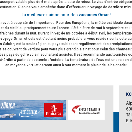
passeport valable plus de 6 mois après la date de retour. Le visa d’entrée obliga
 destination. Rien ne vous empêche donc d’effectuer un voyage de
dernière min
La meilleure saison pour des
vacances Oman
!
on revêt à coup sûr de l’importance. Pour des Européens, la météo est idéale dura
eil et du ciel bleu pratiquement toute l’année. L’été s’étire de mai à septembre et
s fraîches durant la nuit. Durant l’hiver, de mi-octobre à début avril, les tempéra
n
voyage Oman
et cela est d’autant moins probable si vous résidez sur la côte au
s Salalah
, est la seule région du pays subissant régulièrement des précipitation
e couvrent de verdure pour votre plus grand plaisir et pour celui des chameaux 
es pays du golfe voisin souhaitent assister. Il est recommandé aux touristes oc
t-à-dire à partir de septembre/octobre. La température de l’eau est une raison 
en moyenne 25°C et garantit ainsi à tout moment le plaisir de la baignade!
KO
Al
60
Tél
E-