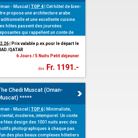
man - Muscat
|
TOP 4
|
Cet hôtel de bien-
tre propose une architecture arabe
raditionnelle et une excellente cuisine.
es hôtes passent des journées
eposantes qui rappellent un conte de
ées arabe. Un grand paysage de piscines
12.26
| Prix valable p.ex.pour le départ le
vec Lazy River fera le bonheur des
IHAD /QATAR
amilles.
6 Jours / 5 Nuits Petit déjeuner
Fr. 1191.-
dès
The Chedi Muscat (Oman-
Muscat) *****
man - Muscat
|
TOP 6
|
Minimaliste,
riental, moderne, intemporel. Un conte
e fées design des 1001 nuits avec des
otifs photographiques à chaque pas.
'un des plus beaux complexes hôteliers