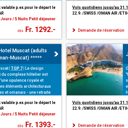
ent de très bon goût sont les
d
x valable p.ex.pour le départ le
Vols quotidiens jusqu'au 31.
une expérience de vacances
p
AR
22.9. /SWISS /OMAN AIR /ET
nnante.
l
 Jours / 5 Nuits Petit déjeuner
Fr. 1292.-
Demande de réservation
dès
Hotel Muscat (adults
man-Muscat) *****
uscat
|
TOP 7
|
Le design
O
t du complexe hôtelier est
"
'une opulence royale et
s
es éléments architecturaux
e
 et omanais - une retraite
H
sur une falaise près de
p
x valable p.ex.pour le départ le
Vols quotidiens jusqu'au 31.
es clients y trouveront des
p
AR
22.9. /SWISS /OMAN AIR /ET
s et des privilèges luxueux
 Jours / 5 Nuits Petit déjeuner
e cuisine inspirée.
Fr. 1393.-
Demande de réservation
dès