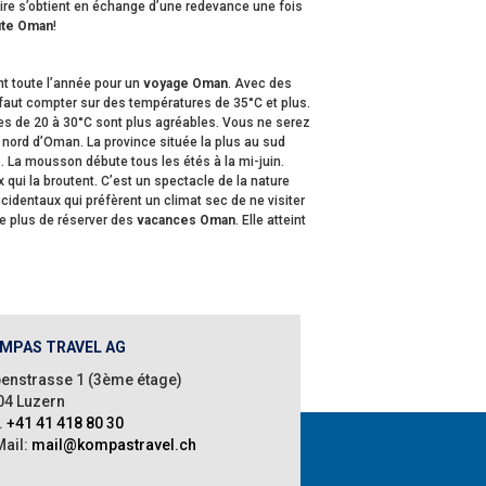
toire s’obtient en échange d’une redevance une fois
ute Oman
!
nt toute l’année pour un
voyage Oman
. Avec des
 il faut compter sur des températures de 35°C et plus.
tures de 20 à 30°C sont plus agréables. Vous ne serez
 nord d’Oman. La province située la plus au sud
s. La mousson débute tous les étés à la mi-juin.
qui la broutent. C’est un spectacle de la nature
cidentaux qui préfèrent un climat sec de ne visiter
de plus de réserver des
vacances Oman
. Elle atteint
MPAS TRAVEL AG
penstrasse 1 (3ème étage)
04 Luzern
.
+41 41 418 80 30
Mail:
mail@kompastravel.ch