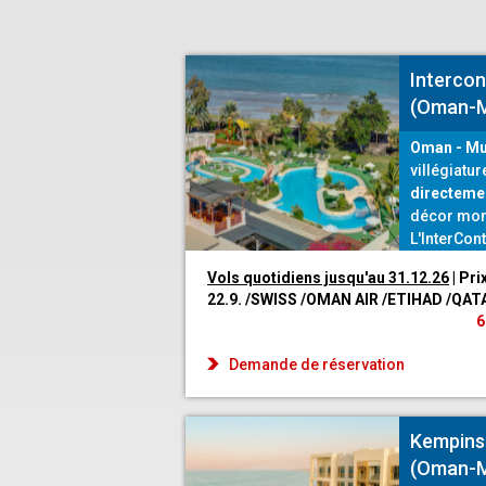
Intercon
(Oman-M
Oman - Mu
villégiatur
directemen
décor mon
L'InterCon
pour toute 
Vols quotidiens jusqu'au 31.12.26
| Pri
seulement 
22.9. /SWISS /OMAN AIR /ETIHAD /QAT
ses deux c
6
deux pisci
entièremen
Demande de réservation
Kempins
(Oman-M