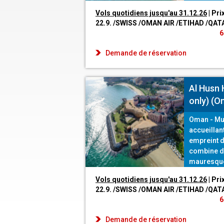
l'aménagem
Vols quotidiens jusqu'au 31.12.26
| Pri
garants d'
22.9. /SWISS /OMAN AIR /ETIHAD /QAT
impressio
6
Demande de réservation
Al Husn 
only) (O
Oman - M
accueillan
empreint d
combine d
mauresques
exclusive 
Vols quotidiens jusqu'au 31.12.26
| Pri
Mascate. L
22.9. /SWISS /OMAN AIR /ETIHAD /QAT
équipement
6
ainsi qu'un
Demande de réservation