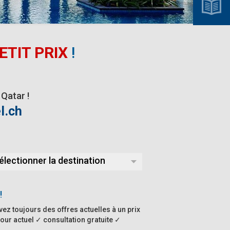
ETIT PRIX
!
Qatar !
l.ch
électionner la destination
!
ez toujours des offres actuelles à un prix
our actuel ✓ consultation gratuite ✓