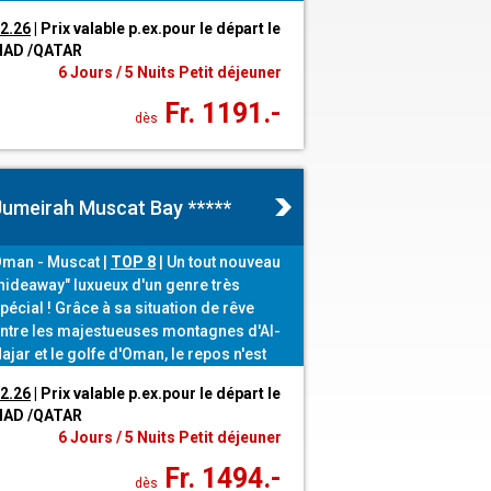
e la région, avec beaucoup d'espace, de
12.26
| Prix valable p.ex.pour le départ le
lace et d'intimité pour se détendre sous
IHAD /QATAR
es palmiers.
6 Jours / 5 Nuits Petit déjeuner
Fr. 1191.-
dès
Jumeirah Muscat Bay *****
man - Muscat |
TOP 8
| Un tout nouveau
hideaway" luxueux d'un genre très
pécial ! Grâce à sa situation de rêve
ntre les majestueuses montagnes d'Al-
ajar et le golfe d'Oman, le repos n'est
as seulement un mot, mais une
12.26
| Prix valable p.ex.pour le départ le
romesse.
IHAD /QATAR
6 Jours / 5 Nuits Petit déjeuner
Fr. 1494.-
dès