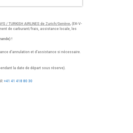
AYS / TURKISH AIRLINES de Zurich/Genève
,
(EK-V-
ment de carburant/frais, assistance locale, les
mande) !
ance d'annulation et d'assistance si nécessaire.
endant la date de départ sous réserve).
l:
+41 41 418 80 30