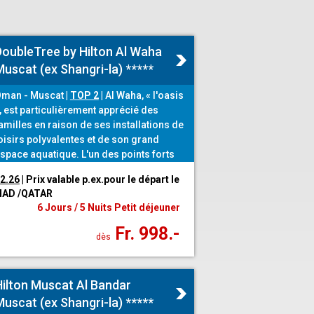
DoubleTree by Hilton Al Waha
uscat (ex Shangri-la) *****
man - Muscat
|
TOP 2
|
Al Waha, « l'oasis
, est particulièrement apprécié des
amilles en raison de ses installations de
oisirs polyvalentes et de son grand
space aquatique. L'un des points forts
st la Lazy River, que l'on peut conquérir
12.26
| Prix valable p.ex.pour le départ le
vec des pneus gonflables.
IHAD /QATAR
6 Jours / 5 Nuits Petit déjeuner
Fr. 998.-
dès
Hilton Muscat Al Bandar
uscat (ex Shangri-la) *****