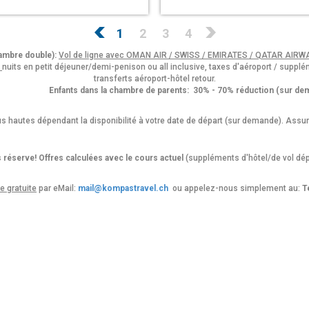
1
2
3
4
ambre double):
Vol de ligne avec OMAN AIR / SWISS / EMIRATES / QATAR AIRW
H
nuits en petit déjeuner/demi-penison ou all inclusive, taxes d'aéroport / supplé
transferts aéroport-hôtel retour.
Enfants dans la chambre de parents: 30% - 70% réduction (sur de
 hautes dépendant la disponibilité à votre date de départ (sur demande). Assur
 réserve! Offres calculées avec le cours actuel
(suppléments d'hôtel/de vol dép
re gratuite
par eMail:
mail@kompastravel.ch
ou appelez-nous simplement au:
Té