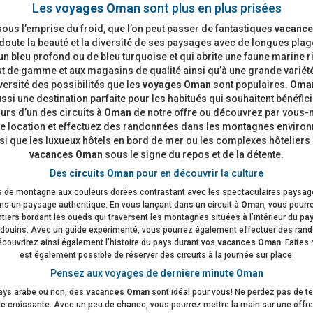
Les
voyages Oman
sont plus en plus prisées
 sous l’emprise du froid, que l’on peut passer de fantastiques
vacanc
n doute la beauté et la diversité de ses paysages avec de longues pl
’un bleu profond ou de bleu turquoise et qui abrite une faune marine 
ut de gamme et aux magasins de qualité ainsi qu’à une grande variété d
iversité des possibilités que les
voyages Oman
sont populaires.
Oma
ussi une destination parfaite pour les habitués qui souhaitent bén
urs d’un des circuits à
Oman
de notre offre ou découvrez par vous-m
de location et effectuez des randonnées dans les montagnes environ
i que les luxueux hôtels en bord de mer ou les complexes hôteliers a
vacances Oman
sous le signe du repos et de la détente.
Des
circuits Oman
pour en découvrir la culture
 de montagne aux couleurs dorées contrastant avec les spectaculaires paysag
s un paysage authentique. En vous lançant dans un circuit à
Oman
, vous pourr
ers bordant les oueds qui traversent les montagnes situées à l’intérieur du pay
douins. Avec un guide expérimenté, vous pourrez également effectuer des rand
couvrirez ainsi également l’histoire du pays durant vos
vacances Oman
. Faites
est également possible de réserver des circuits à la journée sur place.
Pensez aux voyages de
dernière minute Oman
pays arabe ou non, des
vacances Oman
sont idéal pour vous! Ne perdez pas de t
e croissante. Avec un peu de chance, vous pourrez mettre la main sur une offr