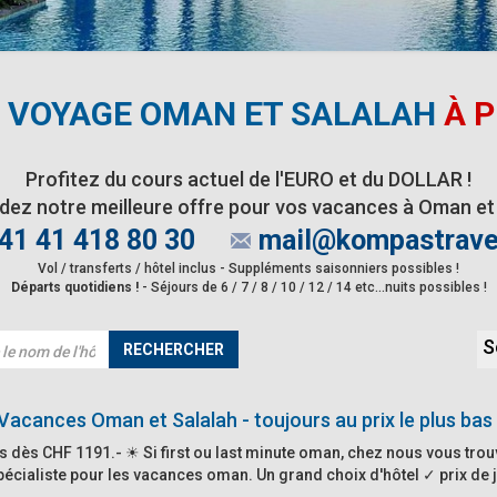
VOYAGE OMAN ET SALALAH
À P
Profitez du cours actuel de l'EURO et du DOLLAR !
ez notre meilleure offre pour vos vacances à Oman et 
41 41 418 80 30
mail@kompastrave
Vol / transferts / hôtel inclus - Suppléments saisonniers possibles !
Départs quotidiens !
- Séjours de 6 / 7 / 8 / 10 / 12 / 14 etc...nuits possibles !
S
RECHERCHER
Vacances Oman et Salalah - toujours au prix le plus bas 
s dès CHF 1191.- ☀ Si first ou last minute oman, chez nous vous trouv
pécialiste pour les vacances oman. Un grand choix d'hôtel ✓ prix de j