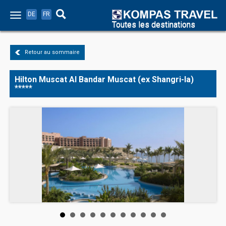
DE
FR
Toutes les destinations
Retour au sommaire
Hilton Muscat Al Bandar Muscat (ex Shangri-la)
*****