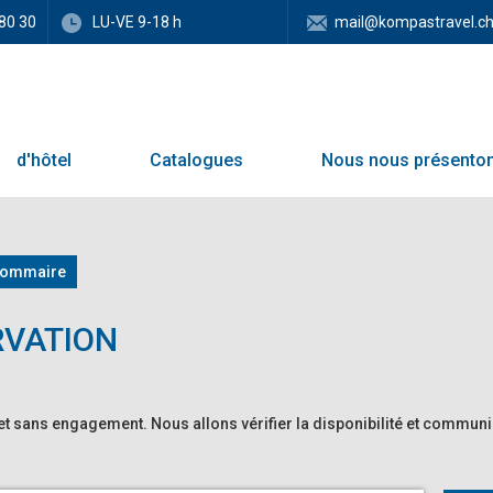
80 30
LU-VE 9-18 h
mail@kompastravel.c
d'hôtel
Catalogues
Nous nous présento
sommaire
RVATION
et sans engagement. Nous allons vérifier la disponibilité et commun