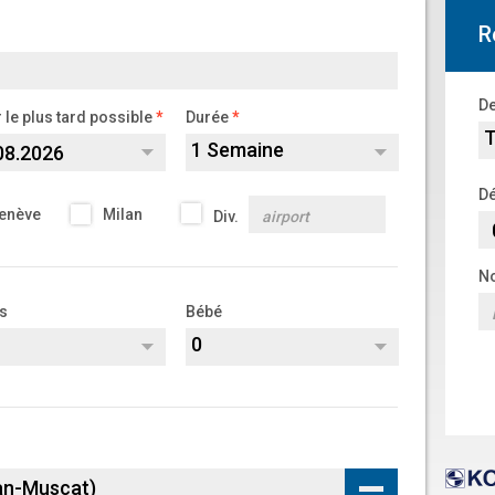
R
De
 le plus tard possible
Durée
T
1 Semaine
Dé
enève
Milan
Div.
No
s
Bébé
0