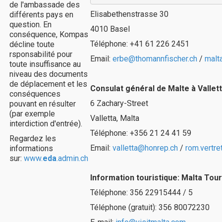
de l'ambassade des
Elisabethenstrasse 30
différents pays en
question. En
4010 Basel
conséquence, Kompas
Téléphone: +41 61 226 2451
décline toute
rsponsabilité pour
Email:
erbe@thomannfischer.ch
/
malt
toute insuffisance au
niveau des documents
de déplacement et les
Consulat général de Malte à Vallet
conséquences
6 Zachary-Street
pouvant en résulter
(par exemple
Valletta, Malta
interdiction d'entrée).
Téléphone: +356 21 24 41 59
Regardez les
Email:
valletta@honrep.ch
/
rom.vertr
informations
sur:
www.
eda
.admin.ch
Information touristique:
Malta Tour
Téléphone: 356 22915444 / 5
Téléphone (gratuit): 356 80072230