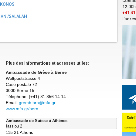
Contac
KONOS
12:00h
+41 41
AN /SALALAH
l'adre
Plus des informations et adresses utiles:
Ambassade de Grèce à Berne
Weltpoststrasse 4
Case postale 72
3000 Berne 15
Téléphone: (+41) 31 356 14 14
Email:
gremb.brn@mfa.gr
www.mfa.gr/bern
Iassiou 2
115 21 Athens