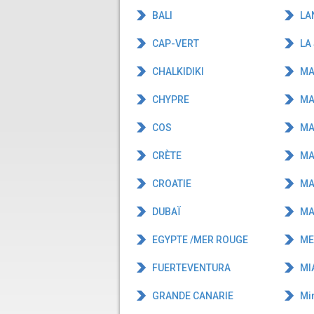
BALI
LA
CAP-VERT
LA 
CHALKIDIKI
MA
CHYPRE
MA
COS
MA
CRÈTE
MA
CROATIE
MA
DUBAÏ
MA
EGYPTE /MER ROUGE
ME
FUERTEVENTURA
MIA
GRANDE CANARIE
Mi