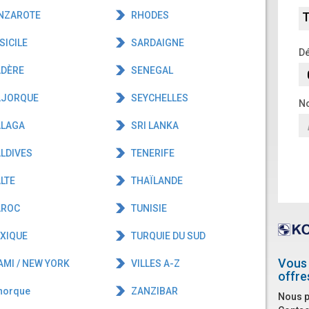
NZAROTE
RHODES
T
SICILE
SARDAIGNE
Dé
DÈRE
SENEGAL
JORQUE
SEYCHELLES
No
LAGA
SRI LANKA
LDIVES
TENERIFE
LTE
THAÏLANDE
ROC
TUNISIE
XIQUE
TURQUIE DU SUD
Vous 
MI / NEW YORK
VILLES A-Z
offre
norque
ZANZIBAR
Nous p