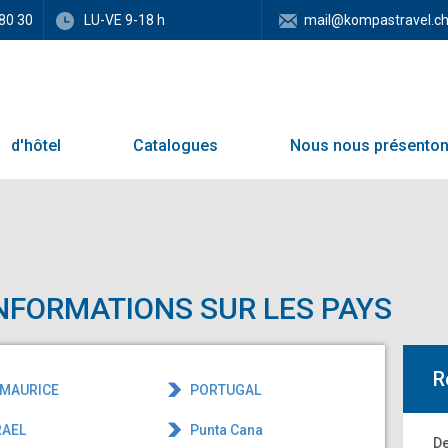
80 30
LU-VE 9-18 h
mail@kompastravel.c
d'hôtel
Catalogues
Nous nous présento
INFORMATIONS SUR LES PAYS
R
 MAURICE
PORTUGAL
RAEL
Punta Cana
De