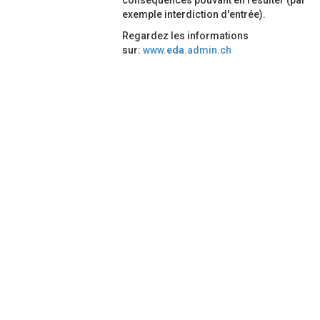
conséquences pouvant en résulter (par
exemple interdiction d'entrée).
Regardez les informations
sur:
www.
eda
.admin.ch