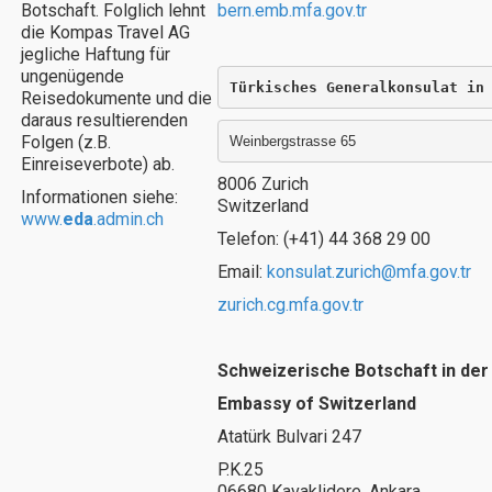
Botschaft. Folglich lehnt
bern.emb.mfa.gov.tr
die Kompas Travel AG
jegliche Haftung für
ungenügende
Türkisches Generalkonsulat in
Reisedokumente und die
daraus resultierenden
Folgen (z.B.
Weinbergstrasse 65
Einreiseverbote) ab.
8006 Zurich
Informationen siehe:
Switzerland
www.
eda
.admin.ch
Telefon: (+41) 44 368 29 00
Email:
konsulat.zurich@mfa.gov.tr
zurich.cg.mfa.gov.tr
Schweizerische Botschaft in der
Embassy of Switzerland
Atatürk Bulvari 247
P.K.25
06680 Kavaklidere, Ankara