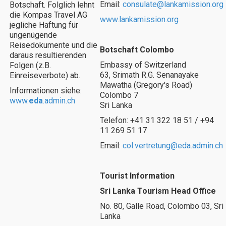
Email:
consulate@lankamission.org
Botschaft. Folglich lehnt
die Kompas Travel AG
www.lankamission.org
jegliche Haftung für
ungenügende
Reisedokumente und die
Botschaft Colombo
daraus resultierenden
Embassy of Switzerland
Folgen (z.B.
63, Srimath R.G. Senanayake
Einreiseverbote) ab.
Mawatha (Gregory's Road)
Informationen siehe:
Colombo 7
www.
eda
.admin.ch
Sri Lanka
Telefon: +41 31 322 18 51 / +94
11 269 51 17
Email:
col.vertretung@eda.admin.ch
Tourist Information
Sri Lanka Tourism Head Office
No. 80, Galle Road, Colombo 03, Sri
Lanka