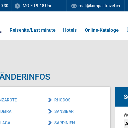
80 30
MO-FR 9-18 Uhr
mail@kompastravel.ch
Reisehits/Last minute
Hotels
Online-Kataloge
LÄNDERINFOS
S
NZAROTE
RHODOS
DEIRA
SANSIBAR
Wu
LAGA
SARDINIEN
A