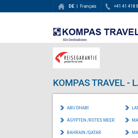
DE
|
Français
+41 41 418 
Alle Destinationen
KOMPAS TRAVEL - 
ABU DHABI
LA
ÄGYPTEN /ROTES MEER
MA
BAHRAIN /QATAR
MA