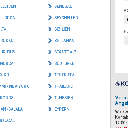
LEDIVEN
SENEGAL
Ab
LLORCA
SEYCHELLEN
LTA
SIZILIEN
Ho
ROKKO
SRI LANKA
URITIUS
STÄDTE A-Z
NORCA
SÜDTÜRKEI
XIKO
TENERIFFA
MI / NEW YORK
THAILAND
Vermi
KONOS
TUNESIEN
Ange
AN /SALALAH
ZYPERN
Wir kö
Kontak
RTUGAL
12:00h 