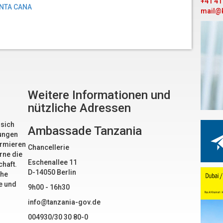
+41 41
NTA CANA
mail@
Weitere Informationen und
nützliche Adressen
 sich
Ambassade Tanzania
mungen
ormieren
Chancellerie
rne die
Eschenallee 11
haft.
D-14050 Berlin
che
e und
9h00 - 16h30
info@tanzania-gov.de
004930/30 30 80-0