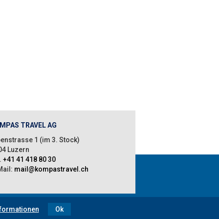
MPAS TRAVEL AG
enstrasse 1 (im 3. Stock)
04 Luzern
.
+41 41 418 80 30
Mail:
mail@kompastravel.ch
nformationen
Ok