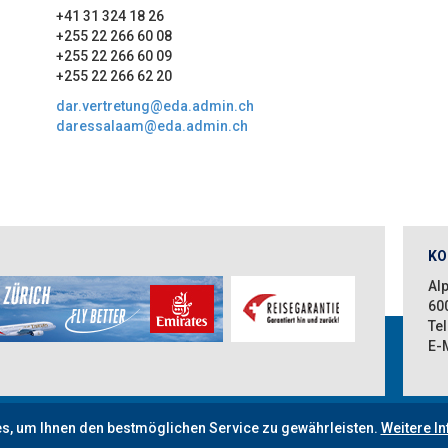
+41 31 324 18 26
+255 22 266 60 08
+255 22 266 60 09
+255 22 266 62 20
dar.vertretung@eda.admin.ch
daressalaam@eda.admin.ch
KO
Alp
60
Tel
E-
Länderinfos
s, um Ihnen den bestmöglichen Service zu gewährleisten.
Weitere I