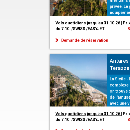
mer dans l
privée. Le
équipemen
détendre. 
Vols quotidiens jusqu'au 31.10.26
| Pri
calme et l
du 7.10. /SWISS /EASYJET
8
à la proxim
Demande de réservation
Antares 
Terazze 
La Sicile -
complexe h
on trouve 
de l'amuse
avec une v
l'espace b
Vols quotidiens jusqu'au 31.10.26
| Pri
quête de c
du 7.10. /SWISS /EASYJET
8
grâce à d
personnal