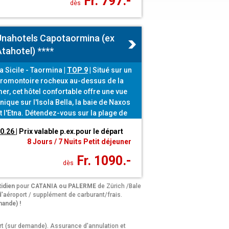
Fr. 797.-
dès
Unahotels Capotaormina (ex
tahotel) ****
a Sicile - Taormina
|
TOP 9
|
Situé sur un
romontoire rocheux au-dessus de la
er, cet hôtel confortable offre une vue
nique sur l'Isola Bella, la baie de Naxos
t l'Etna. Détendez-vous sur la plage de
'hôtel.
10.26
| Prix valable p.ex.pour le départ
8 Jours / 7 Nuits Petit déjeuner
Fr. 1090.-
dès
idien
pour
CATANIA ou PALERME
de Zürich /Bale
 d'aéroport / supplément de carburant/frais.
mande) !
rt (sur demande). Assurance d'annulation et