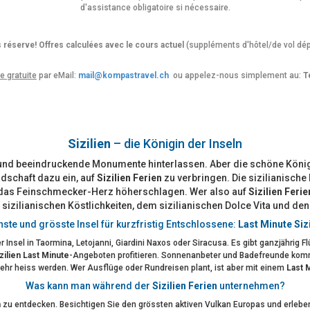
d'assistance obligatoire si nécessaire.
 réserve! Offres calculées avec le cours actuel
(suppléments d'hôtel/de vol dép
re gratuite
par eMail:
mail@kompastravel.ch
ou appelez-nous simplement au:
Té
Sizilien
– die Königin der Inseln
und beeindruckende Monumente hinterlassen. Aber die schöne Königin
dschaft dazu ein, auf
Sizilien Ferien
zu verbringen. Die sizilianische 
t das Feinschmecker-Herz höherschlagen. Wer also auf
Sizilien Ferie
n sizilianischen Köstlichkeiten, dem sizilianischen Dolce Vita und d
chste und grösste Insel für kurzfristig Entschlossene:
Last Minute Sizi
r Insel in Taormina, Letojanni, Giardini Naxos oder Siracusa. Es gibt ganzjährig
zilien Last Minute
-Angeboten profitieren. Sonnenanbeter und Badefreunde komme
hr heiss werden. Wer Ausflüge oder Rundreisen plant, ist aber mit einem
Last M
Was kann man während der
Sizilien Ferien
unternehmen?
n
zu entdecken. Besichtigen Sie den grössten aktiven Vulkan Europas und erleben 