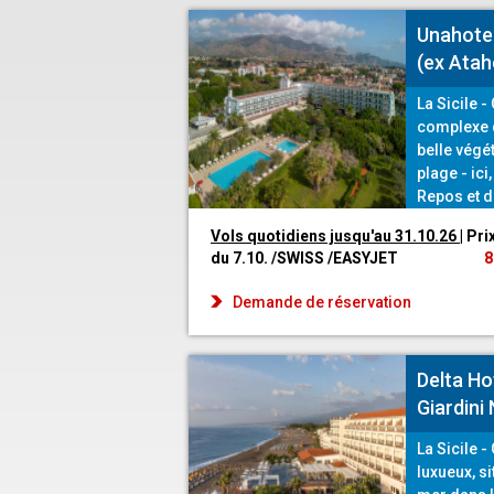
Unahotel
(ex Atah
La Sicile 
complexe 
belle végét
plage - ici
Repos et d
programme 
Vols quotidiens jusqu'au 31.10.26
| Pri
divertisse
du 7.10. /SWISS /EASYJET
8
jeunes.
Demande de réservation
Delta Ho
Giardini
La Sicile 
luxueux, s