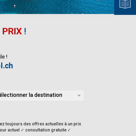
 PRIX
!
e !
l.ch
électionner la destination
vez toujours des offres actuelles à un prix
jour actuel ✓ consultation gratuite ✓