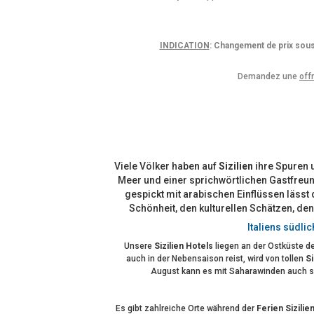
INDICATION
: Changement de prix sous
Demandez une
off
Viele Völker haben auf
Sizilien
ihre Spuren 
Meer und einer sprichwörtlichen Gastfreun
gespickt mit arabischen Einflüssen läss
Schönheit, den kulturellen Schätzen, de
Italiens südli
Unsere
Sizilien Hotels
liegen an der Ostküste de
auch in der Nebensaison reist, wird von tollen
Si
August kann es mit Saharawinden auch se
Es gibt zahlreiche Orte während der
Ferien Sizilie