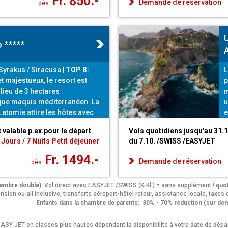
Fr. 850.-
Demande de réservation
dès
 *****
A
- Syrakus / Siracusa
|
TOP 8
|
L
t majestueux, le resort est
p
ilieu de 3 hectares
m
que maquis méditerranéen. La
u
Latomie attire les hôtes avec
e
ristallines et sa plage de sable
l
x valable p.ex.pour le départ
Vols quotidiens jusqu'au 31.
restaurants et les bars
 Jours / 7 Nuits Petit déjeuner
du 7.10. /SWISS /EASYJET
des spécialités culinaires
Fr. 1494.-
Demande de réservation
dès
hambre double):
Vol direct avec EASYJET /SWISS (K-Kl.) = sans supplément
!
quot
nsion ou all inclusive, transferts aéroport-hôtel retour, assistance locale, taxes
Enfants dans la chambre de parents: 30% - 70% réduction (sur de
Y JET en classes plus hautes dépendant la disponibilité à votre date de dépa