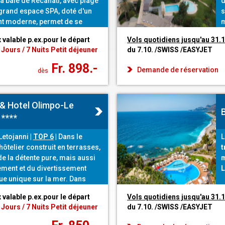
a baie de Recanati, avec plage
d
 grand espace SPA, doté d'un
s
t moderne, permet de se
m
Les clients qui recherchent le
d
x valable p.ex.pour le départ
Vols quotidiens jusqu'au 31.
a détente sans vouloir renoncer
d
 Jours / 7 Nuits Petit déjeuner
du 7.10. /SWISS /EASYJET
ité de la ville s'y sentent bien.
Fr. 898.-
Demande de réservation
dès
& Hotel Olimpo-Le
****
 Letojanni
|
TOP 6
|
Dans le
L
ôtelier construit en terrasses,
t
de la détente pure, mais aussi
m
ment et du divertissement
L
ue unique sur la mer. Dans
ien-être, les personnes en
x valable p.ex.pour le départ
Vols quotidiens jusqu'au 31.
alme peuvent se détendre
 Jours / 7 Nuits Petit déjeuner
du 7.10. /SWISS /EASYJET
es programmes de soins
isés.