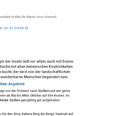
endant la date de départ sous réserve).
l:
+41 41 418 80 30
 der Inseln lädt vor allem auch mit Sonne,
Küche mit allen italienischen Köstlichkeiten
n
bucht, der wird von der landschaftlichen
en wunderbaren Menschen begeistert sein.
lien
-Angebote
 Flüge von der Schweiz nach
Sizilien
und wer gerne
n ab Mai bis Mitte Oktober auf ihre Kosten. Im
inute Sizilien
ganzjährig gut aufgehoben.
Sie den Ätna, Italiens Berg der Berge, hautnah auf