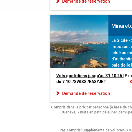
Demande de réservation
Minareto
La Sicile 
Imposant e
situé au m
d'authenti
baie delle 
ses eaux c
Vols quotidiens jusqu'au 31.10.26
| Pri
blanc. Les 
du 7.10. /SWISS /EASYJET
8
proposent 
locales.
Demande de réservation
Compris dans le prix par personne (à base de c
/Geneve, 7 nuits en petit déjeuner, demi-pe
Pas compris:
Suppléments de vol SWISS /EAS