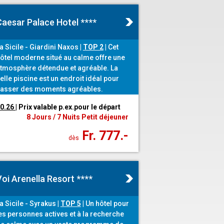
Caesar Palace Hotel ****
a Sicile - Giardini Naxos
|
TOP 2
|
Cet
ôtel moderne situé au calme offre une
tmosphère détendue et agréable. La
elle piscine est un endroit idéal pour
asser des moments agréables.
10.26
| Prix valable p.ex.pour le départ
8 Jours / 7 Nuits Petit déjeuner
Fr. 777.-
dès
oi Arenella Resort ****
a Sicile - Syrakus
|
TOP 5
|
Un hôtel pour
es personnes actives et à la recherche