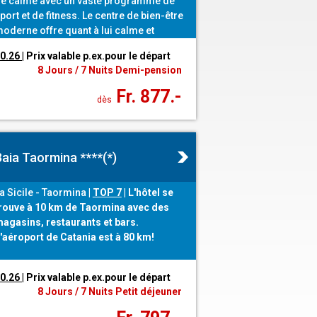
e calme avec un vaste programme de
port et de fitness. Le centre de bien-être
oderne offre quant à lui calme et
étente ; un programme de
10.26
| Prix valable p.ex.pour le départ
ivertissement varié complète l'offre.
8 Jours / 7 Nuits Demi-pension
Fr. 877.-
dès
Baia Taormina ****(*)
a Sicile - Taormina
|
TOP 7
|
L'hôtel se
rouve à 10 km de Taormina avec des
agasins, restaurants et bars.
'aéroport de Catania est à 80 km!
10.26
| Prix valable p.ex.pour le départ
8 Jours / 7 Nuits Petit déjeuner