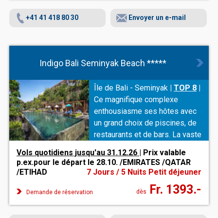
+41 41 418 80 30
Envoyer un e-mail
Indigo Bali Seminyak Beach *****
Île de Bali - Seminyak
|
TOP 8
|
Ce magnifique complexe
enthousiasme ses hôtes avec
un grand choix de piscines, de
restaurants et de bars. La vaste
offre de bien-être répond
Vols quotidiens jusqu'au 31.12.26
| Prix valable
également à tous les souhaits.
p.ex.pour le départ le 28.10. /EMIRATES /QATAR
Au Pottery Cafe, un artiste local
/ETIHAD
7 Jours / 5 Nuits Petit déjeuner
présente de l'artisanat balinais.
Fr. 1393.-
dès
Demande de réservation