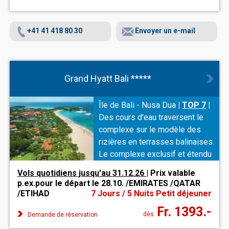
+41 41 418 80 30
Envoyer un e-mail
Grand Hyatt Bali *****
Île de Bali - Nusa Dua
|
TOP 7
|
Des cours d'eau traversent le
complexe sur le modèle des
rizières en terrasses balinaises.
Le complexe exclusif et étendu
est intégré dans un paysage de
Vols quotidiens jusqu'au 31.12.26
| Prix valable
lagunes et de jardins de rêve.
p.ex.pour le départ le 28.10. /EMIRATES /QATAR
Cinq restaurants garantissent
/ETIHAD
7 Jours / 5 Nuits Petit déjeuner
des plaisirs culinaires
Fr. 1393.-
fantastiques.
dès
Demande de réservation