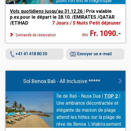
point fort est le magnifique
paysage de piscines.
Vols quotidiens jusqu'au 31.12.26
| Prix valable
p.ex.pour le départ le 28.10. /EMIRATES /QATAR
/ETIHAD
7 Jours / 5 Nuits Petit déjeuner
Fr. 1090.-
dès
Demande de réservation
+41 41 418 80 30
Envoyer un e-mail
Sol Benoa Bali - All Inclusive *****
Île de Bali - Nusa Dua
|
TOP 2
|
Une ambiance décontractée et
élégante de maison de plage
attend les hôtes sur la plage de
rêve de Benoa. L'établissement