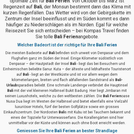
optimale Zeit für
Bali Ferien
. Von Oktober bis März ist
Regenzeit auf
Bali
, der Monsun bestimmt dann das Klima mit
kurzen Regenfällen. Das Wetter wird von der Gebirgskette im
Zentrum der Insel beeinflusst und im Süden kommt es dann
häufiger zu Niederschlägen als im Norden. Egal für welche
Reisezeit Sie sich entscheiden – bei Kompas Travel finden
Sie tolle
Bali Ferien
angebote.
Welcher Badeort ist der richtige für Ihre
Bali Ferien
Die meisten Badeorte auf
Bali
befinden sich unweit von Denpasar und dem
Flughafen ganz im Süden der Insel. Einige Kilometer südöstlich von
Denpasar – der Hautpstadt der Insel
Bali
- liegt das bei Besuchern und
Einheimischen beliebte Sanur. Kuta – der älteste und lebhafteste Touristenort
auf
Bali
- liegt an der Westküste und ist vor allem wegen dem
kilometerlangen, breiten und flach abfallenden Sandstrand als
Bali-
Urlaub
sparadies beliebt. Eine schmale Landenge verbindet die Hauptinsel
Bali
mit der viel kleineren Halbinsel Bukit Badung. Hier liegt Jimbaran mit
seinen Luxushotels, welche zu den weltbesten zählen. Die
Bali Ferien
oase
Nusa Dua liegt im Westen der Halbinsel und bietet ebenfalls eine Vielzahl
luxuriöser Hotels, fünf der besten Golfplätze sowie ein grosses
Einkaufszentrum. Der Nordosten
Bali
s mit Kubu ist bei Tauchern bekannt und
eines der Topziele für Unterwasserfans. Die Korallengärten sind hier
unmittelbar vor der Küste und können auch ohne Boot erreicht werden.
Geniessen Sie Ihre
Bali Ferien
an bester Strandlage