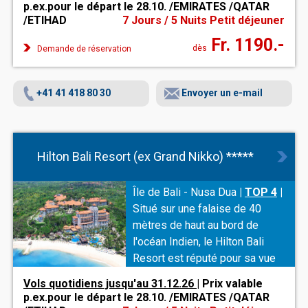
de rêve au plus haut niveau.
p.ex.pour le départ le 28.10. /EMIRATES /QATAR
L'offre de menus variés et
/ETIHAD
7 Jours / 5 Nuits Petit déjeuner
internationaux répond
Fr. 1190.-
également aux souhaits des
dès
Demande de réservation
gourmets.
+41 41 418 80 30
Envoyer un e-mail
Hilton Bali Resort (ex Grand Nikko) *****
Île de Bali - Nusa Dua
|
TOP 4
|
Situé sur une falaise de 40
mètres de haut au bord de
l'océan Indien, le Hilton Bali
Resort est réputé pour sa vue
imprenable, ses vastes
Vols quotidiens jusqu'au 31.12.26
| Prix valable
installations de loisirs, ses
p.ex.pour le départ le 28.10. /EMIRATES /QATAR
superbes espaces