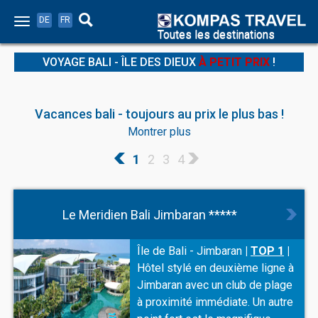
DE
FR
Toutes les destinations
VOYAGE BALI - ÎLE DES DIEUX
À PETIT PRIX
!
Vacances bali - toujours au prix le plus bas !
Montrer plus
Voyage bali au prix le plus bas. ☀ 7 jours dès CHF 998.- ☀ Si
first ou last minute bali, chez nous vous trouvez toujours des
1
2
3
4
offres actuelles à un prix imbattable ! Kompas Travel est un
spécialiste pour les vacances bali. Un grand choix d'hôtel ✓
prix de jour actuel ✓ consultation gratuite ✓
Le Meridien Bali Jimbaran *****
Île de Bali - Jimbaran
|
TOP 1
|
Hôtel stylé en deuxième ligne à
Jimbaran avec un club de plage
à proximité immédiate. Un autre