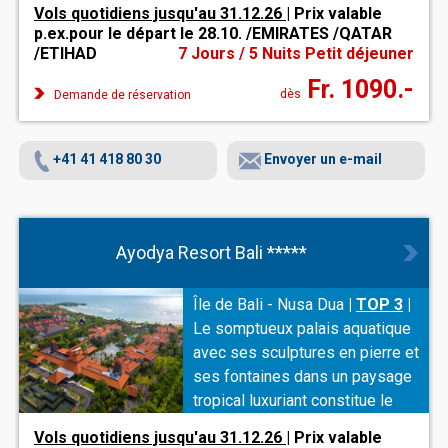
propose un spa moderne et des
Vols quotidiens jusqu'au 31.12.26
| Prix valable
offres All Inclusive qui raviront
p.ex.pour le départ le 28.10. /EMIRATES /QATAR
tous les sens.
/ETIHAD
7 Jours / 5 Nuits Petit déjeuner
Fr. 1090.-
dès
Demande de réservation
+41 41 418 80 30
Envoyer un e-mail
Ayodya Resort Bali *****
Île de Bali - Nusa Dua
|
TOP 3
|
Le somptueux palais aquatique
avec ses sculptures en pierre et
ses fontaines dans un paysage
tropical luxuriant constitue le
décor idéal pour des vacances
Vols quotidiens jusqu'au 31.12.26
| Prix valable