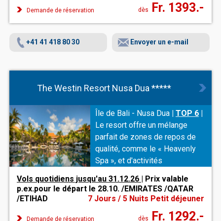
Fr. 1393.-
classe. Les clients des
dès
Demande de réservation
chambres Club bénéficient
d'avantages supplémentaires.
+41 41 418 80 30
Envoyer un e-mail
The Westin Resort Nusa Dua *****
Île de Bali - Nusa Dua
|
TOP 6
|
Le resort offre un mélange
parfait de zones de repos de
qualité, comme le « Heavenly
Spa », et d'activités
sélectionnées. Un lieu idéal
Vols quotidiens jusqu'au 31.12.26
| Prix valable
pour des vacances familiales
p.ex.pour le départ le 28.10. /EMIRATES /QATAR
haut de gamme.
/ETIHAD
7 Jours / 5 Nuits Petit déjeuner
Fr. 1292.-
dès
Demande de réservation