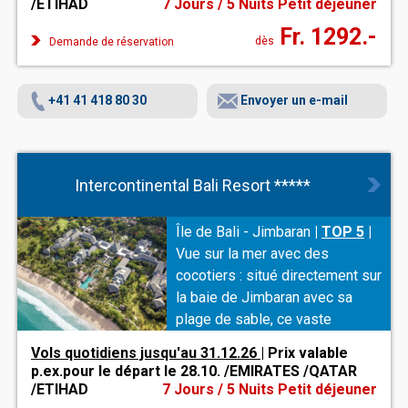
/ETIHAD
7 Jours / 5 Nuits Petit déjeuner
événementiels intérieurs et
Fr. 1292.-
extérieurs et ses lieux de
dès
Demande de réservation
mariage uniques avec vue sur la
mer.
+41 41 418 80 30
Envoyer un e-mail
Intercontinental Bali Resort *****
Île de Bali - Jimbaran
|
TOP 5
|
Vue sur la mer avec des
cocotiers : situé directement sur
la baie de Jimbaran avec sa
plage de sable, ce vaste
complexe promet à ses hôtes
Vols quotidiens jusqu'au 31.12.26
| Prix valable
un repos parfait. La « Rip Curl
p.ex.pour le départ le 28.10. /EMIRATES /QATAR
School of Surf » propose des
/ETIHAD
7 Jours / 5 Nuits Petit déjeuner
sports nautiques de première