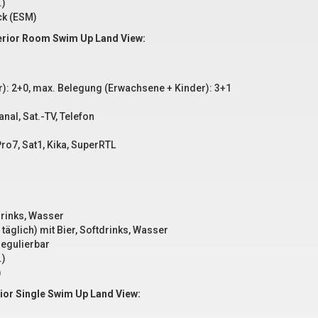
.)
ck (ESM)
erior Room Swim Up Land View:
): 2+0, max. Belegung (Erwachsene + Kinder): 3+1
nal, Sat.-TV, Telefon
ro7, Sat1, Kika, SuperRTL
tdrinks, Wasser
 täglich) mit Bier, Softdrinks, Wasser
regulierbar
.)
)
ior Single Swim Up Land View: