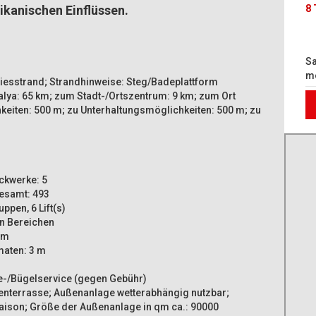
ikanischen Einflüssen.
8 
Sa
mö
Kiesstrand; Strandhinweise: Steg/Badeplattform
alya: 65 km; zum Stadt-/Ortszentrum: 9 km; zum Ort
keiten: 500 m; zu Unterhaltungsmöglichkeiten: 500 m; zu
ckwerke: 5
esamt: 493
ppen, 6 Lift(s)
hen Bereichen
um
maten: 3 m
e-/Bügelservice (gegen Gebühr)
enterrasse; Außenanlage wetterabhängig nutzbar;
aison; Größe der Außenanlage in qm ca.: 90000