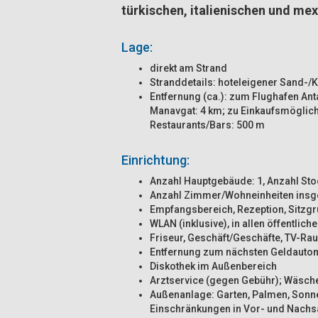
türkischen, italienischen und mex
Lage:
direkt am Strand
Stranddetails: hoteleigener Sand-/
Entfernung (ca.): zum Flughafen Ant
Manavgat: 4 km; zu Einkaufsmöglich
Restaurants/Bars: 500 m
Einrichtung:
Anzahl Hauptgebäude: 1, Anzahl Sto
Anzahl Zimmer/Wohneinheiten insg
Empfangsbereich, Rezeption, Sitzgru
WLAN (inklusive), in allen öffentlic
Friseur, Geschäft/Geschäfte, TV-Ra
Entfernung zum nächsten Geldauto
Diskothek im Außenbereich
Arztservice (gegen Gebühr); Wäsch
Außenanlage: Garten, Palmen, Sonn
Einschränkungen in Vor- und Nachs