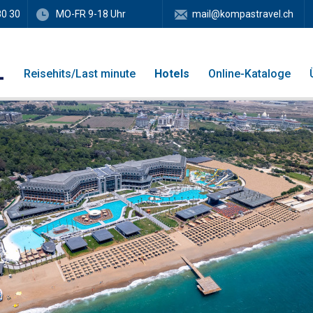
80 30
MO-FR 9-18 Uhr
mail@kompastravel.ch
Reisehits/Last minute
Hotels
Online-Kataloge