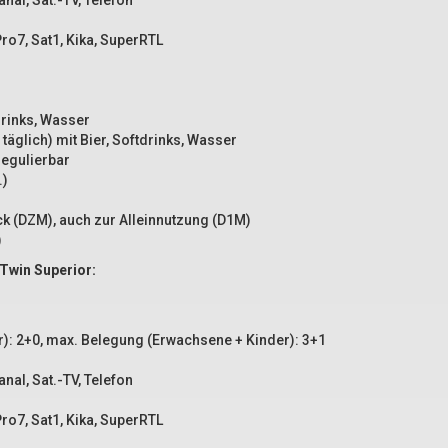
nal, Sat.-TV, Telefon
ro7, Sat1, Kika, SuperRTL
tdrinks, Wasser
 täglich) mit Bier, Softdrinks, Wasser
regulierbar
.)
ck (DZM), auch zur Alleinnutzung (D1M)
)
Twin Superior:
): 2+0, max. Belegung (Erwachsene + Kinder): 3+1
nal, Sat.-TV, Telefon
ro7, Sat1, Kika, SuperRTL