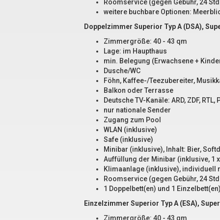
Roomservice (gegen Gebühr, 24 Std
weitere buchbare Optionen: Meerbli
Doppelzimmer Superior Typ A (DSA), Sup
Zimmergröße: 40 - 43 qm
Lage: im Haupthaus
min. Belegung (Erwachsene + Kinder
Dusche/WC
Föhn, Kaffee-/Teezubereiter, Musikka
Balkon oder Terrasse
Deutsche TV-Kanäle: ARD, ZDF, RTL, P
nur nationale Sender
Zugang zum Pool
WLAN (inklusive)
Safe (inklusive)
Minibar (inklusive), Inhalt: Bier, Sof
Auffüllung der Minibar (inklusive, 1 x
Klimaanlage (inklusive), individuell 
Roomservice (gegen Gebühr, 24 Std
1 Doppelbett(en) und 1 Einzelbett(en
Einzelzimmer Superior Typ A (ESA), Super
Zimmergröße: 40 - 43 qm