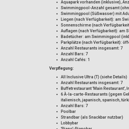
Aquapark vorhanden (inklusive), An
Swimmingpool-Anzahl gesamt (ohne
Swimmingpool (Süßwasser) mit Adul
Liegen (nach Verfügbarkeit): am Swi
Sonnenschirme (nach Verfügbarkeit)
Auflagen (nach Verfügbarkeit): am S
Badetücher: am Swimmingpool (inklu
Parkplätze (nach Verfügbarkeit): öffe
Anzahl Restaurants insgesamt: 7
Anzahl Bars: 7
Anzahl Cafés: 1
Verpflegung:
All Inclusive Ultra (T) (siehe Details)
Anzahl Restaurants insgesamt: 7
Buffetrestaurant 'Main Restaurant',
6 À-la-carte-Restaurants (gegen Geb
italienisch, japanisch, spanisch, tü
Anzahl Bars: 7
Poolbar
Strandbar (als Snackbar nutzbar)
Lobbybar
'Piano'-Pianobar