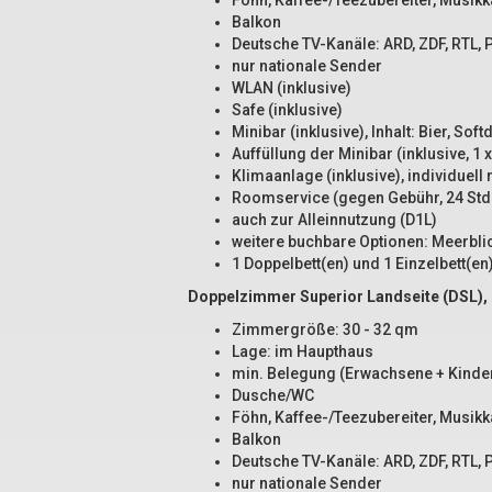
Föhn, Kaffee-/Teezubereiter, Musikka
Balkon
Deutsche TV-Kanäle: ARD, ZDF, RTL, P
nur nationale Sender
WLAN (inklusive)
Safe (inklusive)
Minibar (inklusive), Inhalt: Bier, Sof
Auffüllung der Minibar (inklusive, 1 x
Klimaanlage (inklusive), individuell 
Roomservice (gegen Gebühr, 24 Std
auch zur Alleinnutzung (D1L)
weitere buchbare Optionen: Meerbli
1 Doppelbett(en) und 1 Einzelbett(en
Doppelzimmer Superior Landseite (DSL), 
Zimmergröße: 30 - 32 qm
Lage: im Haupthaus
min. Belegung (Erwachsene + Kinder
Dusche/WC
Föhn, Kaffee-/Teezubereiter, Musikka
Balkon
Deutsche TV-Kanäle: ARD, ZDF, RTL, P
nur nationale Sender