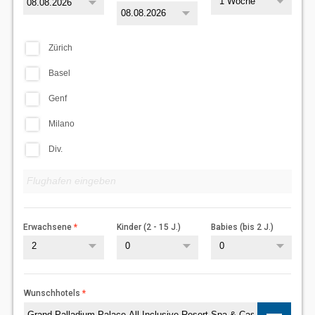
1 Woche
Zürich
Basel
Genf
Milano
Div.
Erwachsene
Kinder (2 - 15 J.)
Babies (bis 2 J.)
2
0
0
Wunschhotels