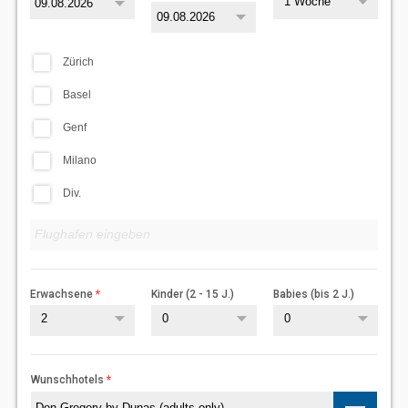
1 Woche
Zürich
Basel
Genf
Milano
Div.
Erwachsene
Kinder (2 - 15 J.)
Babies (bis 2 J.)
2
0
0
Wunschhotels