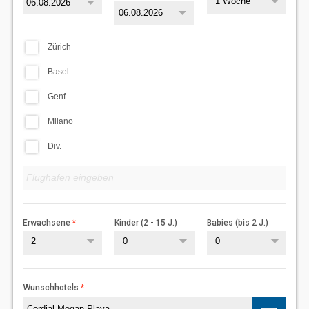
1 Woche
Zürich
Basel
Genf
Milano
Div.
Erwachsene
Kinder (2 - 15 J.)
Babies (bis 2 J.)
2
0
0
Wunschhotels