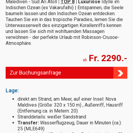
Malediven - Süd Ari Atoll
|
TOP 8
| Luxuriöse
Idylle im
Indischen Ozean (ex Vakarufalhi) | Entspannen, die Seele
baumeln lassen und den Indischen Ozean entdecken.
Tauchen Sie ein in das tropische Paradies, lernen Sie die
Unterwasserwelt des einzigartigen Korallenriffs kennen
und lassen Sie sich mit wohltuenden Massagen
verwöhnen - der perfekte Urlaub mit Robinson-Crusoe-
Atmosphäre.
Fr. 2290.-
ab
Zur Buchungsanfrage
Lage:
direkt am Strand, am Meer, auf einer Insel: Nova
Maldives (Größe: 320 x 150 m) , Außenriff, Hausriff
(Entfernung ca. in Metern: 20)
Stranddetails: weißer Sandstrand
Transfer:
Wasserflugzeug, Dauer in Minuten (ca.):
25 (MLE649)