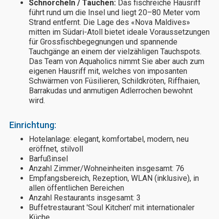
Schnorcheln / Tauchen:
Das fischreiche Hausriff
führt rund um die Insel und liegt 20–80 Meter vom
Strand entfernt. Die Lage des «Nova Maldives»
mitten im Südari-Atoll bietet ideale Voraussetzungen
für Grossfischbegegnungen und spannende
Tauchgänge an einem der vielzähligen Tauchspots.
Das Team von Aquaholics nimmt Sie aber auch zum
eigenen Hausriff mit, welches von imposanten
Schwärmen von Füsilieren, Schildkröten, Riffhaien,
Barrakudas und anmutigen Adlerrochen bewohnt
wird.
Einrichtung:
Hotelanlage: elegant, komfortabel, modern, neu
eröffnet, stilvoll
Barfußinsel
Anzahl Zimmer/Wohneinheiten insgesamt: 76
Empfangsbereich, Rezeption, WLAN (inklusive), in
allen öffentlichen Bereichen
Anzahl Restaurants insgesamt: 3
Buffetrestaurant 'Soul Kitchen' mit internationaler
Küche