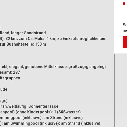
8 
Sa
d
mö
allend, langer Sandstrand
R): 32 km; zum Ort Malia: 1 km; zu Einkaufsmöglichkeiten:
zur Bushaltestelle: 150 m
iebt, elegant, gehobene Mittelklasse, großzügig angelegt
esamt: 287
Sitzgruppen
äude
age)
an, weitläufig; Sonnenterrasse
npool) (ohne Kinderpools): 1 (Süßwasser)
mmingpool (inklusive), am Strand (inklusive)
: am Swimmingpool (inklusive); am Strand (inklusive)