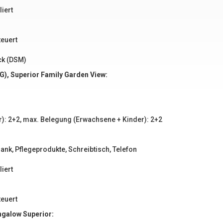
iert
teuert
ck (DSM)
G), Superior Family Garden View:
): 2+2, max. Belegung (Erwachsene + Kinder): 2+2
ank, Pflegeprodukte, Schreibtisch, Telefon
iert
teuert
ngalow Superior: