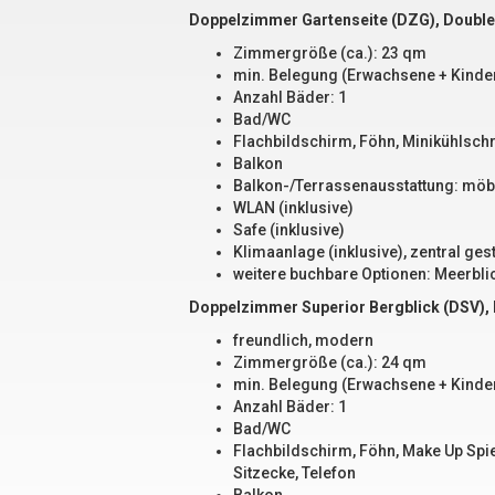
Doppelzimmer Gartenseite (DZG), Double
Zimmergröße (ca.): 23 qm
min. Belegung (Erwachsene + Kinder
Anzahl Bäder: 1
Bad/WC
Flachbildschirm, Föhn, Minikühlschr
Balkon
Balkon-/Terrassenausstattung: möbl
WLAN (inklusive)
Safe (inklusive)
Klimaanlage (inklusive), zentral ges
weitere buchbare Optionen: Meerbli
Doppelzimmer Superior Bergblick (DSV), 
freundlich, modern
Zimmergröße (ca.): 24 qm
min. Belegung (Erwachsene + Kinder
Anzahl Bäder: 1
Bad/WC
Flachbildschirm, Föhn, Make Up Spie
Sitzecke, Telefon