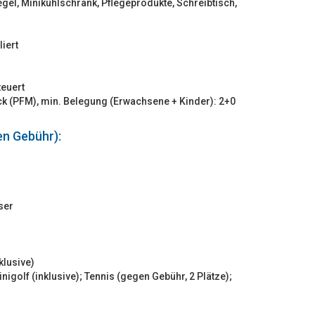
gel, Minikühlschrank, Pflegeprodukte, Schreibtisch,
iert
teuert
ck (PFM), min. Belegung (Erwachsene + Kinder): 2+0
en Gebühr):
ser
klusive)
nigolf (inklusive); Tennis (gegen Gebühr, 2 Plätze);