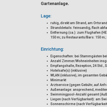
Gartenanlage
.
Lage:
ruhig, direkt am Strand, am Ortsran
Stranddetails: feinsandig, flach abf
Entfernung (ca.): zum Flughafen (HE
150 m; zu Restaurants/Bars: 150 m; 
Einrichtung:
Eigenschaften: bei Stammgästen bel
Anzahl Zimmer/Wohneinheiten insg
Empfangshalle, Rezeption, 24 Std., 
Hotelsafe(s) (inklusive)
WLAN (inklusive), im gesamten Geb
Minimarkt
Arztservice (gegen Gebühr, auf Anfr
Außenanlage: ansprechend, mediterr
Swimmingpool-Anzahl gesamt (Auße
Liegen (nach Verfügbarkeit): am Swi
Sonnenschirme (nach Verfügbarkeit)