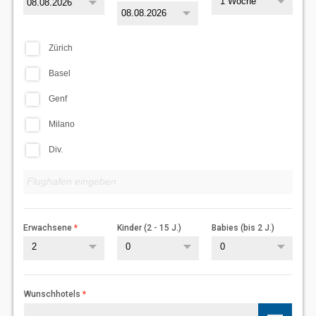
1 Woche
Zürich
Basel
Genf
Milano
Div.
Erwachsene
Kinder (2 - 15 J.)
Babies (bis 2 J.)
2
0
0
Wunschhotels