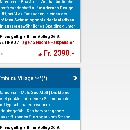
alediven - Baa Atoll | Wo thailändische
astfreundschaft auf
modernes Design
rifft, heißt es Eintauchen in einen der
rößten Swimmingpools der Malediven
.
in
aussergewöhnliches Spa
direkt unter
almen oder ein Ausflug in das UNESCO
 Preis gültig z.B. für Abflug 26.9.
iosphärenreservat bieten ein
 /ETIHAD
7 Tage / 5 Nächte Halbpension
nvergeßliches Erlebnis.
Fr. 2390.-
ge
ab
mbudu Village ***(*)
alediven - Male Süd Atoll | Die kleine
nsel punktet mit kleinen Strandbuchten
nd typisch maledivischem
rlaubsgefühl. Das hervorragende
ausriff können Sie sogar vom Strand
us sehen, und Manta-Point und das
 Preis gültig z.B. für Abflug 26.9.
xtrem steile Riff The Wall sind nur zwei