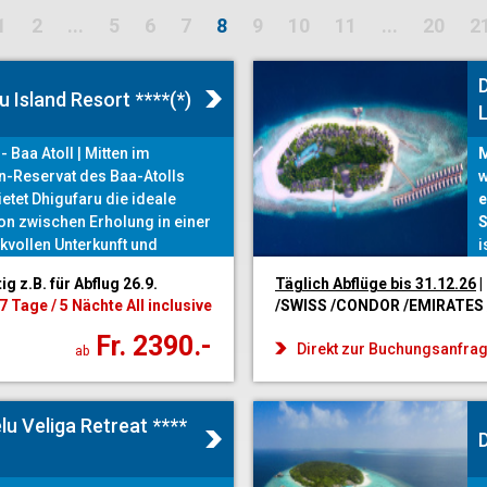
1
2
...
5
6
7
8
9
10
11
...
20
2
u Island Resort ****(*)
 Baa Atoll | Mitten im
M
n-Reservat des Baa-Atolls
w
ietet Dhigufaru die ideale
e
n zwischen Erholung in einer
S
vollen Unterkunft und
i
g der faszinierenden
d
tig z.B. für Abflug 26.9.
Täglich Abflüge bis 31.12
.26
|
erwelt.
P
7 Tage / 5 Nächte All inclusive
/SWISS /CONDOR /EMIRATES
Fr. 2390.-
Direkt zur Buchungsanfra
ab
elu Veliga Retreat ****
D