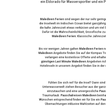
ein Eldorado für Wassersportler und ein Pa
Malediven Ferien
sind wegen der nur sehr gering
die Inselwelt im Indischen Ozean bietet ganzjähr
die kalte Jahreszeit etwas verkürzen und um viel
Dafür ist die Wahrscheinlichkeit, Grossfische z
Malediven Ferien
. Klassische Jahreszei
Bis vor wenigen Jahren galten
Malediven Ferien
no
Malediven
Angebote finden Sie auf der Kompas Tra
verlangen eine kostenlose Offerte und erhalt
günstigen Last Minute Malediven
Angeboten rich
Hotelinseln in unserem Angebot finden Sie in der 
Fühlen Sie sich reif für die Insel? Dann sind
Unterwasserwelt ziehen Besucher aus der ganze
einzutauchen und eine unvergessliche
Paus
Traumurlaub.
Pauschalreisen Malediven
beinha
Wünschen entsprechend finden wir für Sie ein
Pau
Übernachtungen inklusive Mahlzeiten auf de