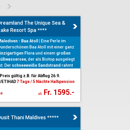
1
Dreamland The Unique Sea &
Lake Resort Spa ****
alediven - Baa Atoll |
Eine Perle im
underschönen Baa Atoll mit einer ganz
inzigartigen Flora
und einem
großen
üßwassersee
,
der als Biotop ausgelegt
st. Der
schneeweiße Sandstrand
rahmt
ie elliptisch geformte Insel wie mit
 Preis gültig z.B. für Abflug 26.9.
uderzucker bestäubt ein.
 /ETIHAD
7 Tage / 5 Nächte Halbpension
Fr. 1595.-
ge
ab
usit Thani Maldives *****