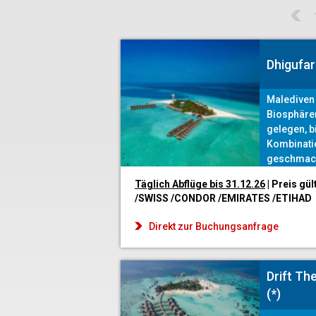
Dhigufar
Malediven -
Biosphäre
gelegen, b
Kombinatio
geschmack
Entdeckun
Täglich Abflüge bis 31.12
.26
| Preis gül
Unterwass
/SWISS /CONDOR /EMIRATES /ETIHAD
Direkt zur Buchungsanfrage
Drift Th
(*)