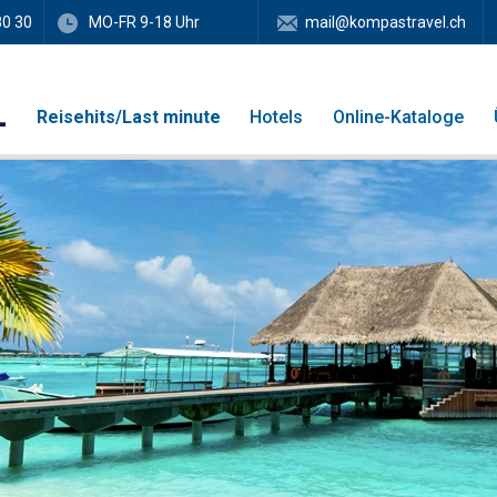
80 30
MO-FR 9-18 Uhr
mail@kompastravel.ch
Reisehits/Last minute
Hotels
Online-Kataloge