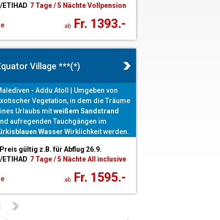
 /ETIHAD
7 Tage / 5 Nächte Vollpension
on mehr als 30 Top-Tauchplätzen!
Fr. 1393.-
ge
ab
quator Village ***(*)
alediven - Addu Atoll | Umgeben von
xotischer Vegetation, in dem die Träume
ines Urlaubs mit
weißem Sandstrand
nd aufregenden Tauchgängen im
ürkisblauen Wasser
Wirklichkeit werden.
ine ausgiebige
Spa Anwendung
bei
 Preis gültig z.B. für Abflug 26.9.
ogelgezwitscher unter freiem Himmel
 /ETIHAD
7 Tage / 5 Nächte All inclusive
erwöhnt die Sinne.
Fr. 1595.-
ge
ab
1