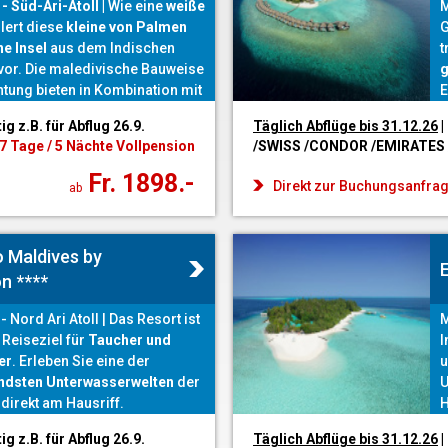
- Süd-Ari-Atoll |
Wie eine
weiße
M
lert diese
kleine von Palmen
G
e Insel
aus dem Indischen
t
vor. Die maledivische Bauweise
g
htung bieten in Kombination mit
E
ntischen und organischen
P
tig z.B. für Abflug 26.9.
Täglich Abflüge bis 31.12
.26
|
perfekte Grundlage, um die
B
7 Tage / 5 Nächte Vollpension
/SWISS /CONDOR /EMIRATES
meln
zu lassen.
u
Fr. 1898.-
Direkt zur Buchungsanfra
ab
o Maldives by
E
n ****
 Nord Ari Atoll | Das Resort ist
M
 Reiseziel für
Taucher und
I
er
. Erleben Sie eine der
u
endsten Unterwasserwelten
der
U
direkt am Hausriff.
H
a
tig z.B. für Abflug 26.9.
Täglich Abflüge bis 31.12
.26
|
e