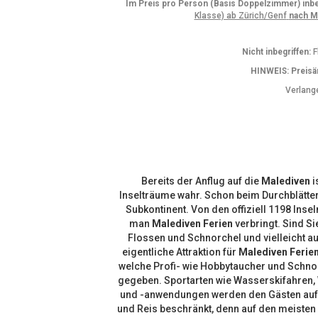
Im Preis pro Person (Basis Doppelzimmer) inbe
Klasse) ab Zürich/Genf
nach 
Nicht inbegriffen:
F
HINWEIS: Preisä
Verlang
Bereits der Anflug auf die
Malediven
i
Inselträume wahr. Schon beim Durchblätte
Subkontinent. Von den offiziell 1198 Inse
man
Malediven Ferien
verbringt. Sind Si
Flossen und Schnorchel und vielleicht au
eigentliche Attraktion für
Malediven Ferie
welche Profi- wie Hobbytaucher und Schnor
gegeben. Sportarten wie Wasserskifahren, 
und -anwendungen werden den Gästen auf fa
und Reis beschränkt, denn auf den meisten 