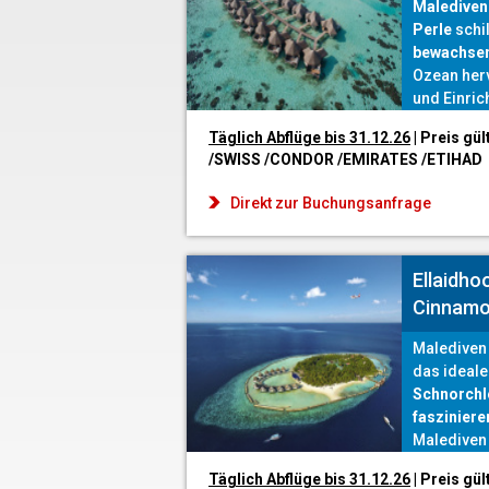
Malediven 
Perle
schil
bewachsen
Ozean her
und Einric
der authe
Täglich Abflüge bis 31.12
.26
| Preis gül
Küche die 
/SWISS /CONDOR /EMIRATES /ETIHAD
Seele bau
Direkt zur Buchungsanfrage
Ellaidho
Cinnamo
Malediven -
das ideale
Schnorchl
faszinier
Malediven 
Täglich Abflüge bis 31.12
.26
| Preis gül