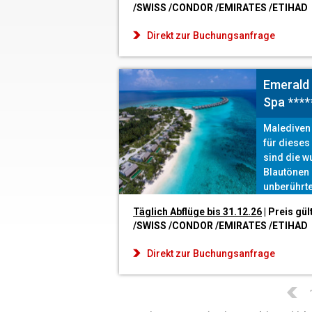
/SWISS /CONDOR /EMIRATES /ETIHAD
Direkt zur Buchungsanfrage
Emerald 
Spa ****
Malediven 
für dieses
sind die w
Blautönen
unberührte
All Inclusi
Täglich Abflüge bis 31.12
.26
| Preis gül
keine Wüns
/SWISS /CONDOR /EMIRATES /ETIHAD
Direkt zur Buchungsanfrage