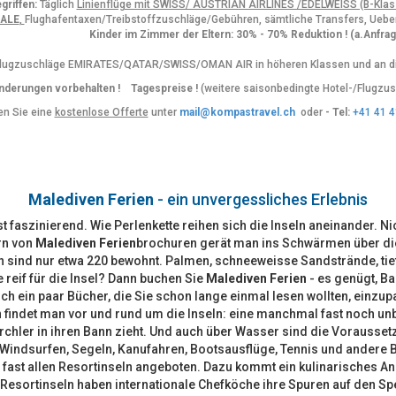
griffen:
Täglich
Linienflüge mit SWISS/ AUSTRIAN AIRLINES /EDELWEISS (B-Kl
MALE
,
Flughafentaxen/Treibstoffzuschläge/Gebühren, sämtliche Transfers, Uebe
Kinder im Zimmer der Eltern: 30% - 70% Reduktion ! (a.Anfra
lugzuschläge EMIRATES/QATAR/SWISS/OMAN AIR in höheren Klassen und an div
nderungen vorbehalten ! Tagespreise !
(weitere saisonbedingte Hotel-/Flugzus
en Sie eine
kostenlose Offerte
unter
mail@kompastravel.ch
oder
- Tel:
+41 41 4
Malediven Ferien
- ein unvergessliches Erlebnis
st faszinierend. Wie Perlenkette reihen sich die Inseln aneinander. 
rn von
Malediven Ferien
brochuren gerät man ins Schwärmen über die
ln sind nur etwa 220 bewohnt. Palmen, schneeweisse Sandstrände, tief
e reif für die Insel? Dann buchen Sie
Malediven Ferien
- es genügt, Ba
ch ein paar Bücher, die Sie schon lange einmal lesen wollten, einz
n
findet man vor und rund um die Inseln: eine manchmal fast noch unb
chler in ihren Bann zieht. Und auch über Wasser sind die Vorausset
Windsurfen, Segeln, Kanufahren, Bootsausflüge, Tennis und andere 
st allen Resortinseln angeboten. Dazu kommt ein kulinarisches Ang
Resortinseln haben internationale Chefköche ihre Spuren auf den Sp