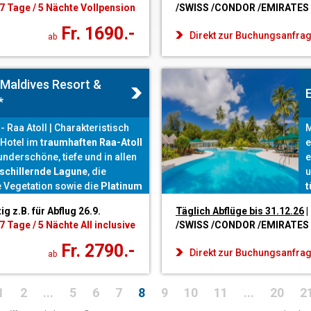
7 Tage / 5 Nächte Vollpension
/SWISS /CONDOR /EMIRATES
v
Fr. 1690.-
Direkt zur Buchungsanfra
ab
Maldives Resort &
E
*
- Raa Atoll | Charakteristisch
M
 Hotel im
traumhaften Raa-Atoll
e
underschöne, tiefe und in allen
e
schillernde Lagune
, die
u
 Vegetation sowie die
Platinum
t
ve
Verpflegung, die kulinarisch
E
tig z.B. für Abflug 26.9.
Täglich Abflüge bis 31.12
.26
|
che offen lässt.
V
7 Tage / 5 Nächte All inclusive
/SWISS /CONDOR /EMIRATES
v
Fr. 2790.-
Direkt zur Buchungsanfra
ab
1
2
...
5
6
7
8
9
10
11
...
20
2