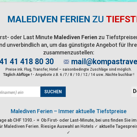
MALEDIVEN FERIEN
ZU
TIEFST
irst- oder Last Minute
Malediven Ferien
zu Tiefstpreisen
nd unverbindlich an, um das günstigste Angebot für Ih
zusammenzustellen:
41 41 418 80 30
mail@kompastrave
Preise ink. Flug, Transfer, Hotel – saisonbedingte Zuschläge sind möglich.
Täglich Abflüge !
- Angebote z.B. 6 /7 / 8 / 10 / 12 / 14 usw...Nächte buchbar !
D
SUCHEN
Malediven Ferien – Immer aktuelle Tiefstpreise
Tage ab CHF 1393.- ☀ Ob First- oder Last-Minute, bei uns finden Sie 
für Malediven Ferien. Riesige Auswahl an Hotels ✓ aktuelle Tagespr
✓