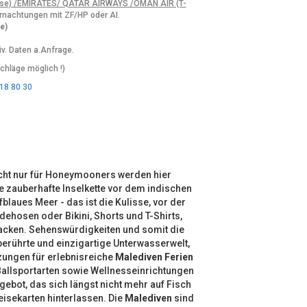
asse) /EMIRATES/ QATAR AIRWAYS /OMAN AIR (T-
rnachtungen mit ZF/HP oder AI.
ge)
. Daten a.Anfrage.
chläge möglich !)
18 80 30
Nicht nur für Honeymooners werden hier
 zauberhafte Inselkette vor dem indischen
blaues Meer - das ist die Kulisse, vor der
dehosen oder Bikini, Shorts und T-Shirts,
upacken. Sehenswürdigkeiten und somit die
erührte und einzigartige Unterwasserwelt,
zungen für erlebnisreiche
Malediven Ferien
Ballsportarten sowie Wellnesseinrichtungen
ebot, das sich längst nicht mehr auf Fisch
eisekarten hinterlassen. Die
Malediven
sind