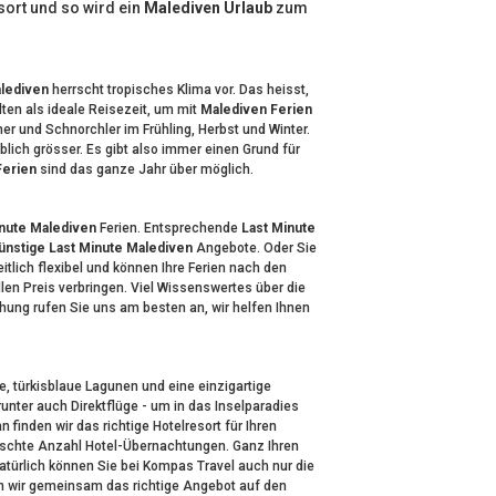
sort und so wird ein
Malediven Urlaub
zum
lediven
herrscht tropisches Klima vor. Das heisst,
ten als ideale Reisezeit, um mit
Malediven Ferien
her und Schnorchler im Frühling, Herbst und Winter.
lich grösser. Es gibt also immer einen Grund für
Ferien
sind das ganze Jahr über möglich.
inute Malediven
Ferien. Entsprechende
Last Minute
ünstige Last Minute Malediven
Angebote. Oder Sie
itlich flexibel und können Ihre Ferien nach den
en Preis verbringen. Viel Wissenswertes über die
ung rufen Sie uns am besten an, wir helfen Ihnen
e, türkisblaue Lagunen und eine einzigartige
runter auch Direktflüge - um in das Inselparadies
finden wir das richtige Hotelresort für Ihren
ünschte Anzahl Hotel-Übernachtungen. Ganz Ihren
atürlich können Sie bei Kompas Travel auch nur die
en wir gemeinsam das richtige Angebot auf den