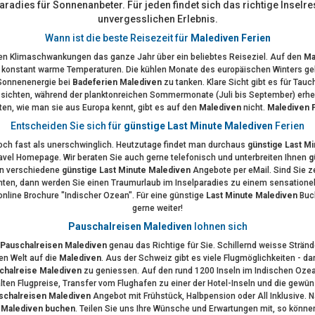
radies für Sonnenanbeter. Für jeden findet sich das richtige Inselre
unvergesslichen Erlebnis.
Wann ist die beste Reisezeit für
Malediven Ferien
en Klimaschwankungen das ganze Jahr über ein beliebtes Reiseziel. Auf den
Ma
ig konstant warme Temperaturen. Die kühlen Monate des europäischen Winters gel
 Sonnenenergie bei
Badeferien Malediven
zu tanken. Klare Sicht gibt es für Tauc
u sichten, während der planktonreichen Sommermonate (Juli bis September) erheb
ten, wie man sie aus Europa kennt, gibt es auf den
Malediven
nicht.
Malediven 
Entscheiden Sie sich für
günstige Last Minute Malediven
Ferien
ch fast als unerschwinglich. Heutzutage findet man durchaus
günstige Last M
vel Homepage. Wir beraten Sie auch gerne telefonisch und unterbreiten Ihnen
g
en verschiedene
günstige Last Minute Malediven
Angebote per eMail. Sind Sie ze
ten, dann werden Sie einen Traumurlaub im Inselparadies zu einem sensationell
online Brochure "Indischer Ozean". Für eine günstige
Last Minute Malediven
Buch
gerne weiter!
Pauschalreisen Malediven
lohnen sich
Pauschalreisen Malediven
genau das Richtige für Sie. Schillernd weisse Stränd
n Welt auf die
Malediven
. Aus der Schweiz gibt es viele Flugmöglichkeiten - da
chalreise Malediven
zu geniessen. Auf den rund 1200 Inseln im Indischen Ozean 
lten Flugpreise, Transfer vom Flughafen zu einer der Hotel-Inseln und die gew
schalreisen Malediven
Angebot mit Frühstück, Halbpension oder All Inklusive. N
n
Malediven buchen
. Teilen Sie uns Ihre Wünsche und Erwartungen mit, so könn