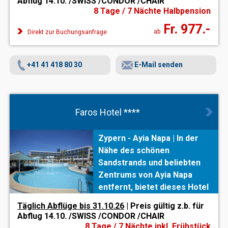
Abflug 14.10. /SWISS /CONDOR /CHAIR
8 Tage / 7 Nächte Halbpension
Fr. 977.-
ab
Direkt zur Buchungsanfrage
+41 41 418 80 30
E-Mail senden
Faros Hotel ****
Zypern - Ayia Napa | In der
Nähe des schönen
Sandstrands und beliebten
Zentrums von Ayia Napa
entfernt, bietet dieses Hotel
alles für erholsame Ferien
Täglich Abflüge bis 31.10.26
| Preis gültig z.b. für
auf Zypern.
Abflug 14.10. /SWISS /CONDOR /CHAIR
8 Tage / 7 Nächte inkl. Frühstück