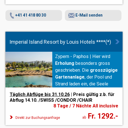
+41 41 418 80 30
E-Mail senden
Imperial Island Resort by Louis Hotels ****(*)
Zypern - Paphos | Hier wird
Erholung
besonders gross
geschrieben. Die
grosszügige
Gartenanlage
, der Pool und
Strand laden ein, die Seele
baumeln zu lassen. Die
Täglich Abflüge bis 31.10.26
| Preis gültig z.b. für
familienfreundliche Hotelanlage
Abflug 14.10. /SWISS /CONDOR /CHAIR
punktet mit einem
8 Tage / 7 Nächte All inclusive
angenehmen Ambiente
und
Fr. 1292.-
Wohlfühlatmosphäre!
ab
Direkt zur Buchungsanfrage