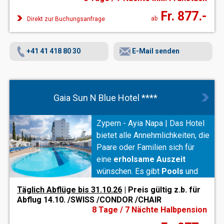
Fr. 877.-
ab
Direkt zur Buchungsanfrage
+41 41 418 80 30
E-Mail senden
Gaia Sun N Blue Hotel ****
Zypern - Ayia Napa | Das Hotel
bietet alle Annehmlichkeiten, die
Paare oder Familien sich für
eine
erholsame Auszeit
wünschen. Es gibt
Pools
und
einen
Garten
sowie
Täglich Abflüge bis 31.10.26
| Preis gültig z.b. für
ausgezeichnete
Abflug 14.10. /SWISS /CONDOR /CHAIR
gastronomische Angebote. Für
8 Tage / 7 Nächte Halbpension
entspannte