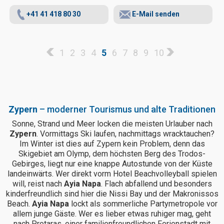
+41 41 418 80 30
E-Mail senden
1
2
3
4
5
6
7
8
9
10
Zypern
– moderner Tourismus und alte Traditionen
Sonne, Strand und Meer locken die meisten Urlauber nach
Zypern
. Vormittags Ski laufen, nachmittags wracktauchen?
Im Winter ist dies auf Zypern kein Problem, denn das
Skigebiet am Olymp, dem höchsten Berg des Trodos-
Gebirges, liegt nur eine knappe Autostunde von der Küste
landeinwärts. Wer direkt vorm Hotel Beachvolleyball spielen
will, reist nach
Ayia Napa
. Flach abfallend und besonders
kinderfreundlich sind hier die Nissi Bay und der Makronissos
Beach.
Ayia Napa
lockt als sommerliche Partymetropole vor
allem junge Gäste. Wer es lieber etwas ruhiger mag, geht
nach Protaras, einer familienfreundlichen Ferienstadt mit