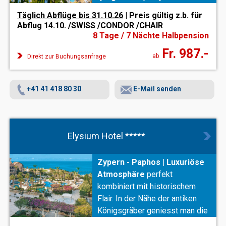
Garten
. Es eignet sich für
Täglich Abflüge bis 31.10.26
| Preis gültig z.b. für
Familien und Paare
Abflug 14.10. /SWISS /CONDOR /CHAIR
gleichermassen, da sowohl
8 Tage / 7 Nächte Halbpension
Komfort und erholsame
Fr. 987.-
Rückzugsorte, Unterhaltung
ab
Direkt zur Buchungsanfrage
für alle
sowie ein Miniclub für
die Kleinen zu den Vorzügen
+41 41 418 80 30
E-Mail senden
des Hotels gehören.
Elysium Hotel *****
Zypern - Paphos |
Luxuriöse
Atmosphäre
perfekt
kombiniert mit historischem
Flair. In der Nähe der antiken
Königsgräber geniesst man die
klassische Eleganz dieses