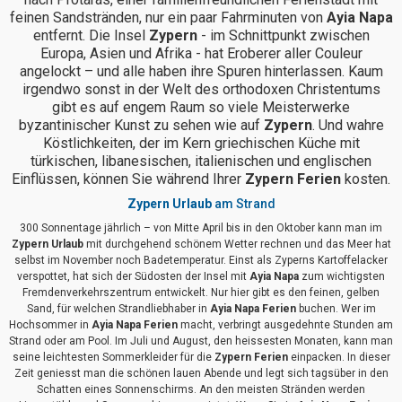
feinen Sandstränden, nur ein paar Fahrminuten von
Ayia Napa
entfernt. Die Insel
Zypern
- im Schnittpunkt zwischen
Europa, Asien und Afrika - hat Eroberer aller Couleur
angelockt – und alle haben ihre Spuren hinterlassen. Kaum
irgendwo sonst in der Welt des orthodoxen Christentums
gibt es auf engem Raum so viele Meisterwerke
byzantinischer Kunst zu sehen wie auf
Zypern
. Und wahre
Köstlichkeiten, der im Kern griechischen Küche mit
türkischen, libanesischen, italienischen und englischen
Einflüssen, können Sie während Ihrer
Zypern Ferien
kosten.
Zypern Urlaub
am Strand
300 Sonnentage jährlich – von Mitte April bis in den Oktober kann man im
Zypern Urlaub
mit durchgehend schönem Wetter rechnen und das Meer hat
selbst im November noch Badetemperatur. Einst als Zyperns Kartoffelacker
verspottet, hat sich der Südosten der Insel mit
Ayia Napa
zum wichtigsten
Fremdenverkehrszentrum entwickelt. Nur hier gibt es den feinen, gelben
Sand, für welchen Strandliebhaber in
Ayia Napa Ferien
buchen. Wer im
Hochsommer in
Ayia Napa Ferien
macht, verbringt ausgedehnte Stunden am
Strand oder am Pool. Im Juli und August, den heissesten Monaten, kann man
seine leichtesten Sommerkleider für die
Zypern Ferien
einpacken. In dieser
Zeit geniesst man die schönen lauen Abende und legt sich tagsüber in den
Schatten eines Sonnenschirms. An den meisten Stränden werden