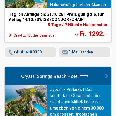
Naturschutzgebiet der Akamas
Halbinsel. Gäste, die
Ruhe und
Täglich Abflüge bis 31.10.26
| Preis gültig z.b. für
Entspannung
suchen, kommen
Abflug 14.10. /SWISS /CONDOR /CHAIR
genauso auf ihre Kosten wie
8 Tage / 7 Nächte Halbpension
sportlich Aktive
.
Fr. 1292.-
ab
Direkt zur Buchungsanfrage
+41 41 418 80 30
E-Mail senden
Crystal Springs Beach Hotel ****
Zypern - Protaras | Das
komfortable Strandhotel der
gehobenen Mittelklasse ist
umgeben von einem 30.000
qm grossen, tropischen