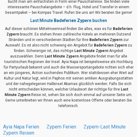
bucht man am einfachsten in Form einer Pauschalreise. Sie finden viele
interessante Pauschalangebote – d.h. Flug, Hotel und Transfer in einem
Gesamtpaket – bei Kompas Travel. Rufen Sie uns an! Wir beraten Sie gerne!
Last Minute
Badeferien Zypern
buchen
Auf dieser schönen Mittelmeerinsel finden Sie alles, was es für
Badeferien
Zypern
braucht. Es stehen Ihnen zahlreiche Hotels an mehreren Dutzend
Stränden und in verschiedenen Städten für Ihre
Badeferien Zypern
zur
Auswahl. Es ist also nicht schwierig ein Angebot für
Badeferien Zypern
zu
finden. Schwieriger ist, das richtige
Last Minute Zypern
Angebot
auszuwählen. Denn
Last Minute Zypern
Angebote findet man für alle
touristischen Regionen der Insel. Ayia Napa ist beispielsweise als Hochburg
für Partyurlaub bekannt und auch die Wassersportangebote richten sich eher
an ein jüngeres, Action suchendes Publikum. Wer stattdessen eher Wert auf
Kultur und Natur legt, wird in Paphos mit seinen antiken Ausgrabungsstätten
und der nahegelegenen Halbinsel Akamas glücklich werden. Falls Sie sich
nicht entscheiden können, welcher Urlaubsort der richtige für Ihre
Last
Minute Zypern
Reise ist, sehen Sie sich doch einmal auf unserer Seite um.
Gerne unterbreiten wir Ihnen auch eine kostenlose Offerte oder beraten Sie
telefonisch.
Ayia Napa Ferien
Zypern Ferien
Zypern-Last Minute
Zypern Reisen