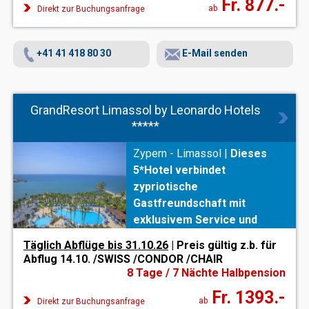
Fr. 877.-
Wohlfühlmomente
ab
sorgt der
Direkt zur Buchungsanfrage
Spa
.
+41 41 418 80 30
E-Mail senden
GrandResort Limassol by Leonardo Hotels
*****
Zypern - Limassol |
Dieses
5*Hotel verbindet
zypriotische
Gastfreundschaft mit
exklusivem Service und
hohem Komfort - und das
Täglich Abflüge bis 31.10.26
| Preis gültig z.b. für
direkt am herrlichen
Abflug 14.10. /SWISS /CONDOR /CHAIR
Sandstrand mit Promenade.
8 Tage / 7 Nächte Halbpension
Fr. 1393.-
ab
Direkt zur Buchungsanfrage