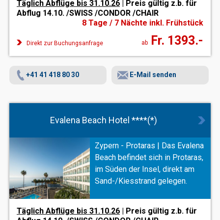
Täglich Abflüge bis 31.10.26
| Preis gültig z.b. für
Hauses. Das
„Opium Health
Abflug 14.10. /SWISS /CONDOR /CHAIR
Spa“
verwöhnt mit exquisitem
8 Tage / 7 Nächte inkl. Frühstück
Angebot und sorgt für pure
Fr. 1393.-
Erholung
.
ab
Direkt zur Buchungsanfrage
+41 41 418 80 30
E-Mail senden
Evalena Beach Hotel ****(*)
Zypern - Protaras | Das Evalena
Beach befindet sich in Protaras,
im Süden der Insel, direkt am
Sand-/Kiesstrand gelegen.
Täglich Abflüge bis 31.10.26
| Preis gültig z.b. für