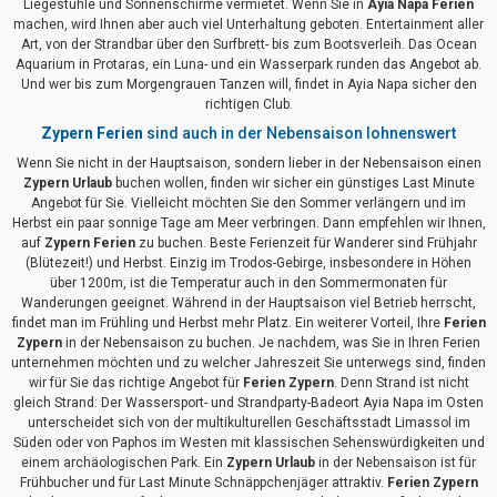
Liegestühle und Sonnenschirme vermietet. Wenn Sie in
Ayia Napa Ferien
machen, wird Ihnen aber auch viel Unterhaltung geboten. Entertainment aller
Art, von der Strandbar über den Surfbrett- bis zum Bootsverleih. Das Ocean
Aquarium in Protaras, ein Luna- und ein Wasserpark runden das Angebot ab.
Und wer bis zum Morgengrauen Tanzen will, findet in Ayia Napa sicher den
richtigen Club.
Zypern Ferien
sind auch in der Nebensaison lohnenswert
Wenn Sie nicht in der Hauptsaison, sondern lieber in der Nebensaison einen
Zypern Urlaub
buchen wollen, finden wir sicher ein günstiges Last Minute
Angebot für Sie. Vielleicht möchten Sie den Sommer verlängern und im
Herbst ein paar sonnige Tage am Meer verbringen. Dann empfehlen wir Ihnen,
auf
Zypern Ferien
zu buchen. Beste Ferienzeit für Wanderer sind Frühjahr
(Blütezeit!) und Herbst. Einzig im Trodos-Gebirge, insbesondere in Höhen
über 1200m, ist die Temperatur auch in den Sommermonaten für
Wanderungen geeignet. Während in der Hauptsaison viel Betrieb herrscht,
findet man im Frühling und Herbst mehr Platz. Ein weiterer Vorteil, Ihre
Ferien
Zypern
in der Nebensaison zu buchen. Je nachdem, was Sie in Ihren Ferien
unternehmen möchten und zu welcher Jahreszeit Sie unterwegs sind, finden
wir für Sie das richtige Angebot für
Ferien Zypern
. Denn Strand ist nicht
gleich Strand: Der Wassersport- und Strandparty-Badeort Ayia Napa im Osten
unterscheidet sich von der multikulturellen Geschäftsstadt Limassol im
Süden oder von Paphos im Westen mit klassischen Sehenswürdigkeiten und
einem archäologischen Park. Ein
Zypern Urlaub
in der Nebensaison ist für
Frühbucher und für Last Minute Schnäppchenjäger attraktiv.
Ferien Zypern