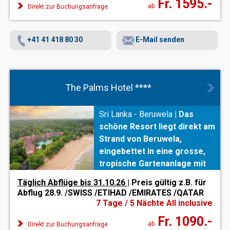
Fr. 1595.-
die
Gärten mit eigenen
ab
Direkt zur Buchungsanfrage
Wasserspielen.
+41 41 418 80 30
E-Mail senden
The Palms Hotel ****
Sri Lanka - Beruwela
|
Das
schöne Resort liegt direkt am
Strand von Beruwela,
eingebettet in eine grosse,
tropische Gartenanlage mit
einer tollen
Täglich Abflüge bis 31.10.26
| Preis gültig z.B. für
Swimmingpoollandschaft !
Abflug 28.9. /SWISS /ETIHAD /EMIRATES /QATAR
7 Tage / 5 Nächte All inclusive
Fr. 1090.-
ab
Direkt zur Buchungsanfrage