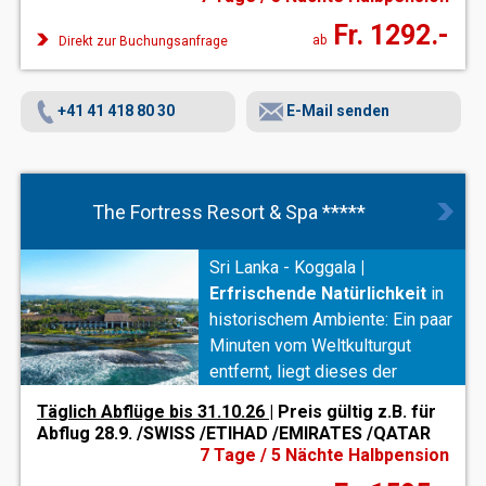
Einkaufsmöglichkeiten !
Fr. 1292.-
ab
Direkt zur Buchungsanfrage
+41 41 418 80 30
E-Mail senden
The Fortress Resort & Spa *****
Sri Lanka - Koggala
|
Erfrischende Natürlichkeit
in
historischem Ambiente: Ein paar
Minuten vom Weltkulturgut
entfernt, liegt dieses der
Festung Galle nachempfundene
Täglich Abflüge bis 31.10.26
| Preis gültig z.B. für
Hotel. Portugiesische Elemente
Abflug 28.9. /SWISS /ETIHAD /EMIRATES /QATAR
und traditionelle Motive Sri
7 Tage / 5 Nächte Halbpension
Lankas bezaubern ebenso wie