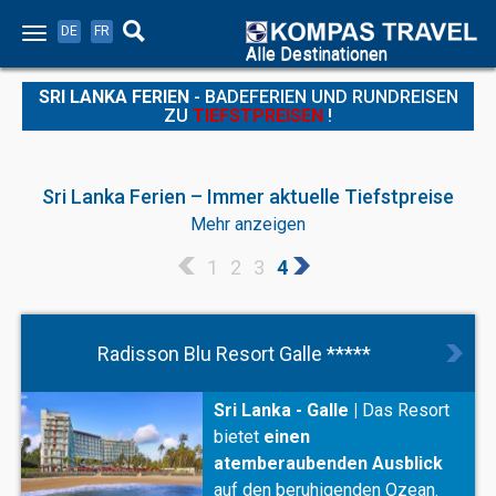
DE
FR
Alle Destinationen
SRI LANKA FERIEN
- BADEFERIEN UND RUNDREISEN
ZU
TIEFSTPREISEN
!
Sri Lanka Ferien – Immer aktuelle Tiefstpreise
Mehr anzeigen
Sri Lanka Ferien zu Tiefstpreisen. ☀ 7 Tage ab CHF 1090.- ☀
Ob First- oder Last-Minute, bei uns finden Sie immer aktuelle
1
2
3
4
Angebote zu unschlagbaren Preisen. Kompas Travel ist der
Spezialist für Sri Lanka Ferien. Riesige Auswahl an Hotels ✓
aktuelle Tagespreise ✓ Reisegarantiefonds ✓ Gratis
Beratung ✓
Radisson Blu Resort Galle *****
Sri Lanka - Galle |
Das Resort
bietet
einen
atemberaubenden Ausblick
auf den beruhigenden Ozean.