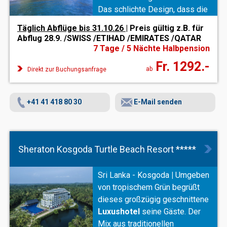
Das schlichte Design, dass die
srilankische
Kunst und
Täglich Abflüge bis 31.10.26
| Preis gültig z.B. für
Architektur
widerspiegelt,
Abflug 28.9. /SWISS /ETIHAD /EMIRATES /QATAR
bietet eine perfekte Umgebung
7 Tage / 5 Nächte Halbpension
zum genießen und relaxen.
Fr. 1292.-
ab
Direkt zur Buchungsanfrage
+41 41 418 80 30
E-Mail senden
Sheraton Kosgoda Turtle Beach Resort *****
Sri Lanka - Kosgoda
|
Umgeben
von tropischem Grün begrüßt
dieses großzügig geschnittene
Luxushotel
seine Gäste. Der
Mix aus traditionellen