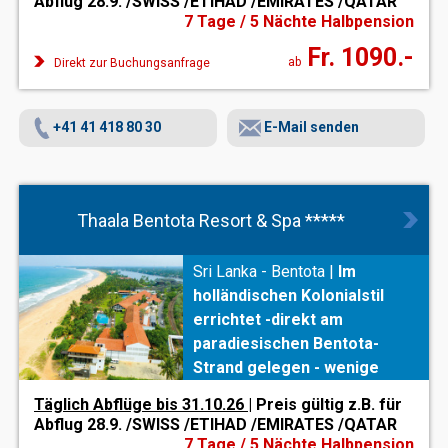
Abflug 28.9. /SWISS /ETIHAD /EMIRATES /QATAR
Erholung ein.
7 Tage / 5 Nächte Halbpension
Fr. 1090.-
ab
Direkt zur Buchungsanfrage
+41 41 418 80 30
E-Mail senden
Thaala Bentota Resort & Spa *****
Sri Lanka - Bentota |
Im
holländischen Kolonialstil
errichtet -direkt am
paradiesischen Bentota-
Strand gelegen - wenige
Gehminuten vom Städtchen
Täglich Abflüge bis 31.10.26
| Preis gültig z.B. für
Aluthgama mit Restaurants
Abflug 28.9. /SWISS /ETIHAD /EMIRATES /QATAR
und einigen
7 Tage / 5 Nächte Halbpension