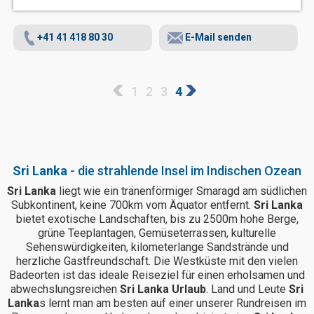
+41 41 418 80 30
E-Mail senden
1
2
3
4
Sri Lanka
- die strahlende Insel im Indischen Ozean
Sri Lanka
liegt wie ein tränenförmiger Smaragd am südlichen
Subkontinent, keine 700km vom Äquator entfernt.
Sri Lanka
bietet exotische Landschaften, bis zu 2500m hohe Berge,
grüne Teeplantagen, Gemüseterrassen, kulturelle
Sehenswürdigkeiten, kilometerlange Sandstrände und
herzliche Gastfreundschaft. Die Westküste mit den vielen
Badeorten ist das ideale Reiseziel für einen erholsamen und
abwechslungsreichen
Sri Lanka Urlaub
. Land und Leute
Sri
Lanka
s lernt man am besten auf einer unserer Rundreisen im