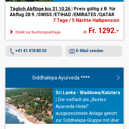
Holzelementen
und
Täglich Abflüge bis 31.10.26
| Preis gültig z.B. für
zeitgenössischem Design prägt
Abflug 28.9. /SWISS /ETIHAD /EMIRATES /QATAR
den
eleganten Charakter
des
7 Tage / 5 Nächte Halbpension
Hauses. Beste Erholung bieten
Fr. 1292.-
das orientalisch inspirierte
ab
Spa
Direkt zur Buchungsanfrage
und der große
Außenpool
.
+41 41 418 80 30
E-Mail senden
Siddhalepa Ayurveda ****
Sri Lanka - Wadduwa/Kalutara
|
Die vielfach als „Bestes
Ayurveda-Hotel“
ausgezeichnete Anlage gehört
zur Siddhalepa-Gruppe mit über
200 Jahren Ayurveda-Erfahrung