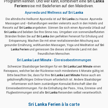
Programm kennen. Und wer kann, kombiniert eine
Sri Lanka
Ferien
reise mit Badeferien auf den Malediven.
Ayurveda und Wellness auf
Sri Lanka
Die altindische Heilkunst Ayurveda ist auf
Sri Lanka
zu Hause. Ayurveda-
Massagen und –Behandlungen werden vielerorts auch in den Hotels und
Resorts auf
Sri Lanka
angeboten. Gönnen Sie sich einen Ayurveda Urlaub auf
Sri Lanka
und beleben Sie Ihre Sinne neu. Umgeben von sonnenüberfluteten
Stränden finden Sie auf
Sri Lanka
den perfekten Ferienort für Erholung und
Entspannung. Machen Sie mit einer revitalisierenden Mischung aus
gesunder Ernährung, wohltuenden Massagen, Yoga und Meditation auf
Sri
Lanka Ferien
und geniessen Sie dieses strahlende Land mit den
freundlichen Menschen.
Sri Lanka Last Minute
- Einreisebestimmungen
Schweizer Staatsbürger benötigen für ein
Sri Lanka Last Minute
einen
Reisepass, welcher bei der Rückreise noch mindestens 6 Monate gültig ist.
Bitte beachten Sie, dass für Ihre
Sri Lanka Last Minute
Reise auch ein
gebührenpflichtiges Online-Visum erforderlich ist. Andere Staatsbürger
informieren sich beim zuständigen Konsulat/Botschaft über die
Einreisebestimmungen. Für die Einhaltung der Pass-, Visa, Einreise- und
Flugbestimmungen sind alle
Sri Lanka
Reisenden selbst verantwortlich.
Sri Lanka Ferien
à la carte